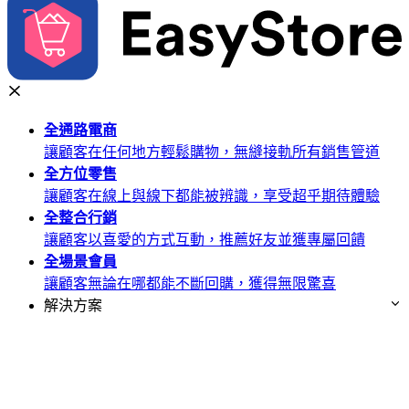
全通路
電商
讓顧客在任何地方輕鬆購物，無縫接軌所有銷售管道
全方位
零售
讓顧客在線上與線下都能被辨識，享受超乎期待體驗
全整合
行銷
讓顧客以喜愛的方式互動，推薦好友並獲專屬回饋
全場景
會員
讓顧客無論在哪都能不斷回購，獲得無限驚喜
解決方案