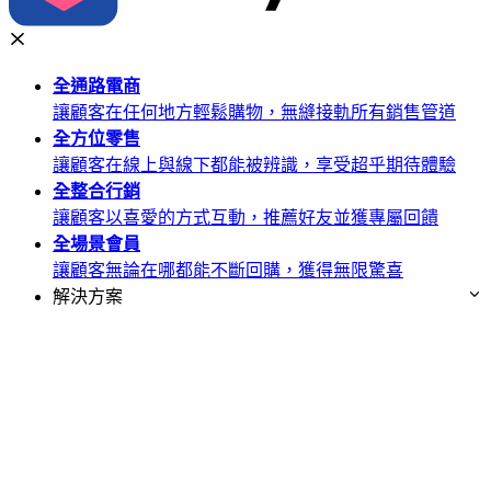
全通路
電商
讓顧客在任何地方輕鬆購物，無縫接軌所有銷售管道
全方位
零售
讓顧客在線上與線下都能被辨識，享受超乎期待體驗
全整合
行銷
讓顧客以喜愛的方式互動，推薦好友並獲專屬回饋
全場景
會員
讓顧客無論在哪都能不斷回購，獲得無限驚喜
解決方案