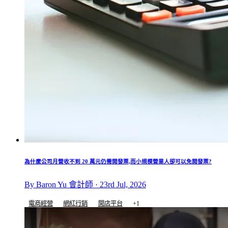
為什麼公司月營收不到 20 萬元仍需開發票,而小規模營業人卻可以免開發票?
By Baron Yu 會計師 · 23rd Jul, 2026
電商經營
網紅行銷
開店平台
+1