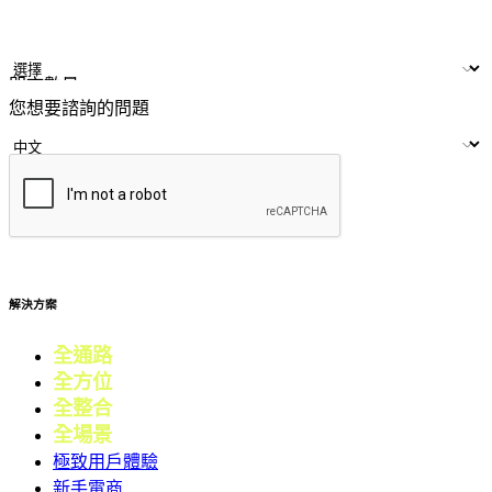
姓名
公司/品牌
LINE ID
門市數量
您想要諮詢的問題
提交
解決方案
全通路
電商
全方位
零售
全整合
行銷
全場景
會員
極致用戶體驗
新手電商