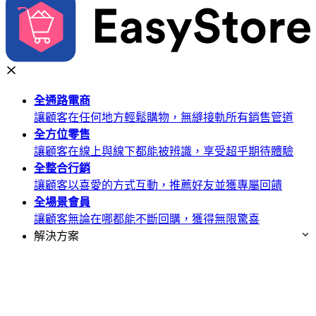
全通路
電商
讓顧客在任何地方輕鬆購物，無縫接軌所有銷售管道
全方位
零售
讓顧客在線上與線下都能被辨識，享受超乎期待體驗
全整合
行銷
讓顧客以喜愛的方式互動，推薦好友並獲專屬回饋
全場景
會員
讓顧客無論在哪都能不斷回購，獲得無限驚喜
解決方案