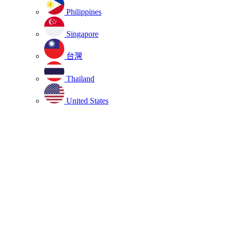
Philippines
Singapore
台灣
Thailand
United States