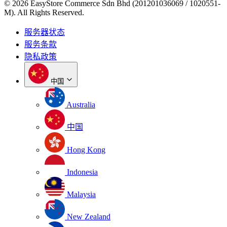
© 2026 EasyStore Commerce Sdn Bhd (201201036069 / 1020551-
M). All Rights Reserved.
服务器状态
服务条款
隐私政策
中国
Australia
中国
Hong Kong
Indonesia
Malaysia
New Zealand