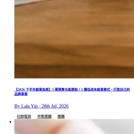
【2026 下半年創業指南】5 萬預算也能開始！5 種低成本創業模式，打造自己的
品牌事業
By Lala Yip · 28th Jul, 2026
社群電商
市集擺攤
團購