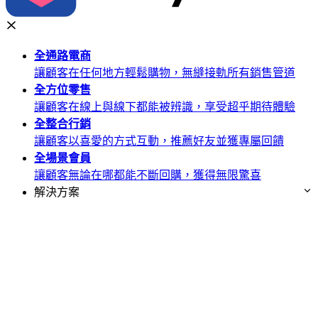
全通路
電商
讓顧客在任何地方輕鬆購物，無縫接軌所有銷售管道
全方位
零售
讓顧客在線上與線下都能被辨識，享受超乎期待體驗
全整合
行銷
讓顧客以喜愛的方式互動，推薦好友並獲專屬回饋
全場景
會員
讓顧客無論在哪都能不斷回購，獲得無限驚喜
解決方案