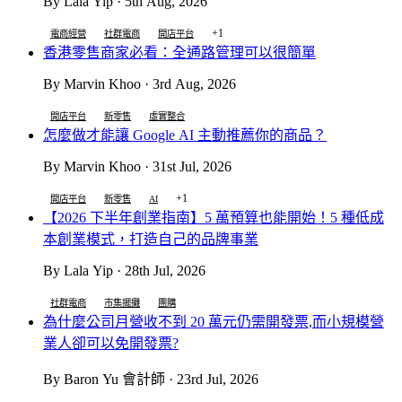
By Lala Yip · 5th Aug, 2026
+1
電商經營
社群電商
開店平台
香港零售商家必看：全通路管理可以很簡單
By Marvin Khoo · 3rd Aug, 2026
開店平台
新零售
虛實整合
怎麼做才能讓 Google AI 主動推薦你的商品？
By Marvin Khoo · 31st Jul, 2026
+1
開店平台
新零售
AI
【2026 下半年創業指南】5 萬預算也能開始！5 種低成
本創業模式，打造自己的品牌事業
By Lala Yip · 28th Jul, 2026
社群電商
市集擺攤
團購
為什麼公司月營收不到 20 萬元仍需開發票,而小規模營
業人卻可以免開發票?
By Baron Yu 會計師 · 23rd Jul, 2026