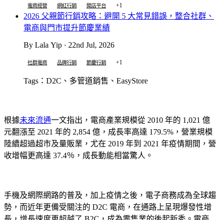
+1
電商經營
網紅行銷
開店平台
2026 父親節行銷攻略：避開 5 大常見錯誤，整合社群、
電商與門市提升節慶業績
By Lala Yip · 22nd Jul, 2026
+1
社群電商
品牌行銷
節慶行銷
Tags：D2C、多管道銷售、EasyStore
根據
未來流通
一文指出，電商產業規模從 2010 年的 1,021 億
元翻漲至 2021 年的 2,854 億，成長率高達 179.5%，營業規模
陸續超過超市及量販業，尤在 2019 年到 2021 年疫情期間，營
收增幅更高達 37.4％，成長動能相當驚人。
手機及網際網路的普及，加上疫情之後，電子商務成為全球趨
勢，而近年更備受關注的 D2C 電商，在通路上呈現爆發性增
長，增長速度更超越了 B2C，成為零售業的後起新秀。電商