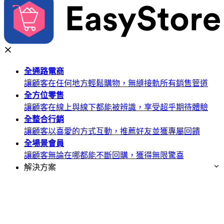
全通路
電商
讓顧客在任何地方輕鬆購物，無縫接軌所有銷售管道
全方位
零售
讓顧客在線上與線下都能被辨識，享受超乎期待體驗
全整合
行銷
讓顧客以喜愛的方式互動，推薦好友並獲專屬回饋
全場景
會員
讓顧客無論在哪都能不斷回購，獲得無限驚喜
解決方案