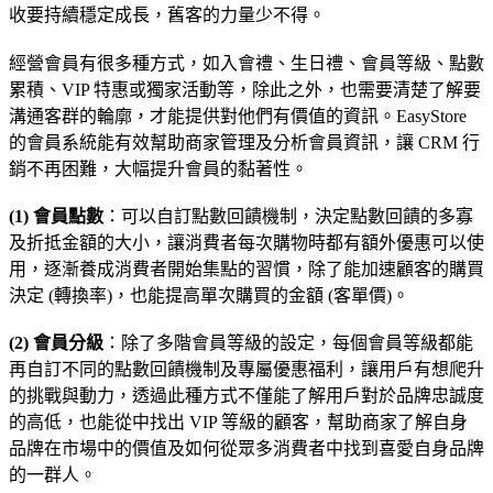
收要持續穩定成長，舊客的力量少不得。
經營會員有很多種方式，如入會禮、生日禮、會員等級、點數
累積、VIP 特惠或獨家活動等，除此之外，也需要清楚了解要
溝通客群的輪廓，才能提供對他們有價值的資訊。EasyStore
的會員系統能有效幫助商家管理及分析會員資訊，讓 CRM 行
銷不再困難，大幅提升會員的黏著性。
(1) 會員點數
：可以自訂點數回饋機制，決定點數回饋的多寡
及折抵金額的大小，讓消費者每次購物時都有額外優惠可以使
用，逐漸養成消費者開始集點的習慣，除了能加速顧客的購買
決定 (轉換率)，也能提高單次購買的金額 (客單價)。
(2) 會員分級
：除了多階會員等級的設定，每個會員等級都能
再自訂不同的點數回饋機制及專屬優惠福利，讓用戶有想爬升
的挑戰與動力，透過此種方式不僅能了解用戶對於品牌忠誠度
的高低，也能從中找出 VIP 等級的顧客，幫助商家了解自身
品牌在市場中的價值及如何從眾多消費者中找到喜愛自身品牌
的一群人。