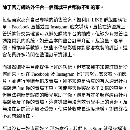
除了官方網站外任合一個商城平台都做不到的事
。
每個商家都有自己專精的銷售管道，如利用 LINE 群組團購接
單、Facebook 直播或是 Instagram 貼文導購，直接在這些線上
管道進行交易確實可以避免購物平台的抽成，但缺少有效管理
通路資訊的系統，如最基本的整合訂單介面，及流量、客單
價、轉換率等數據，這些不僅會影響你對顧客樣貌的評斷，還
會花費許多時間在整理訂單資訊上。
而雖然購物平台能提供上述的功能，但商家卻不知道訂單是從
何而來。你在 Facebook 及 Instagram 上非常努力寫文案、拍影
片，並進行導購至蝦皮賣場，卻不知道是否真的有人透過社群
媒體進而到你的賣場下單。可能哪天你突然多了 2 倍的單量，
但無法判斷是蝦皮的曝光幫助了你，還是有許多顧客經由社群
媒體觸及了你的賣場，這會導致無法有效分配手上的資源，及
無法在對的管道觸及受眾，使得營收成長速度漸緩，卻始終找
不到問題所在。
所以說有一好沒兩好？ 那怎麼行，我們 EasyStore 就是來解決