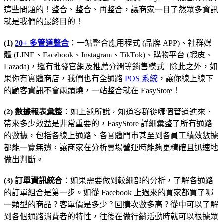
這些問題的！整合、整合、再整合，讓商家一目了然眾多資訊
就是我們的最終目的！
(1)
20+ 多管道整合
：一站整合應用程式 (品牌 APP)、社群媒
體 (LINE、Facebook、Instagram、TikTok)、購物平台 (蝦皮、
Lazada)，還有批發官網及推薦分潤等銷售模式 ; 除此之外，如
果你有實體商店，我們也有全通路
POS 系統
，讓你線上線下
的顧客資訊不會兩頭燒，一站整合就在 EasyStore！
(2) 數據報表彙整
：如上述所說，知道客群從哪個管道進來、
帶來多少效益是非常重要的，EasyStore 詳細彙整了所有通路
的數據，包括各線上通路、各實體門市甚至到各員工績效數據
都能一覽無遺，讓商家在分析賣場營運時能夠更精確且迅速地
做出判斷。
(3) 訂單資訊統合
：如果需要做到較細部的分析，了解各通路
的訂單組合是第一步。如從 Facebook 上過來的買家都買了哪
一類型的商品？客單價是多少？回購次數多高？從中可以了解
到各個通路消費者的特性，往後在做行銷活動時就可以根據眾