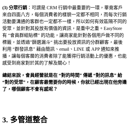
(3) 分眾行銷
：可謂是 CRM 行銷中最重要的一環，畢竟客戶
來自四面八方，每個消費者的樣貌一定都不相同，而每次行銷
活動要溝通的客群也一定都不一樣，所以如何有效區隔不同的
受眾，並針對其投放有價值的資訊，是重中之重。EasyStore
有 “會員群組貼標” 的功能，讓商家能針對各個用戶做不同的
標籤，並透過”篩選漏斗“ 挑出要投放資訊的分群顧客，最後
利用 “群發訊息” 藉由簡訊、email、LINE 或 APP 通知來推
播，讓每個客層的消費者除了能獲得行銷活動上的優惠，也能
感受到商家對於其的了解及關心！
總結來說，會員經營就是在 “對的時間” 傳遞 “對的訊息” 給
“對的受眾”，在顧客最需要你的時候，你就已經出現在他旁邊
了，哪個顧客不會有感呢？
3. 多管道整合