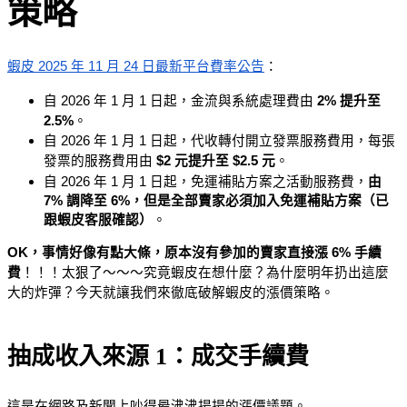
策略
蝦皮 2025 年 11 月 24 日最新平台費率公告
：
自 2026 年 1 月 1 日起，金流與系統處理費由 
2% 提升至 
2.5%
。
自 2026 年 1 月 1 日起，代收轉付開立發票服務費用，每張
發票的服務費用由 
$2 元提升至 $2.5 元
。
自 2026 年 1 月 1 日起，免運補貼方案之活動服務費，
由 
7% 調降至 6%，但是全部賣家必須加入免運補貼方案（已
跟蝦皮客服確認）
。
OK，事情好像有點大條，原本沒有參加的賣家直接漲 6% 手續
費
！！！太狠了～～～究竟蝦皮在想什麼？為什麼明年扔出這麼
大的炸彈？今天就讓我們來徹底破解蝦皮的漲價策略。
抽成收入來源 1：成交手續費
這是在網路及新聞上吵得最沸沸揚揚的漲價議題。