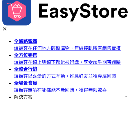
全通路
電商
讓顧客在任何地方輕鬆購物，無縫接軌所有銷售管道
全方位
零售
讓顧客在線上與線下都能被辨識，享受超乎期待體驗
全整合
行銷
讓顧客以喜愛的方式互動，推薦好友並獲專屬回饋
全場景
會員
讓顧客無論在哪都能不斷回購，獲得無限驚喜
解決方案