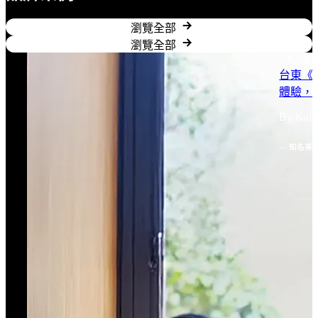
瀏覽全部
瀏覽全部
食品產
台東《
體驗，
By Kai Y
— 知名茶