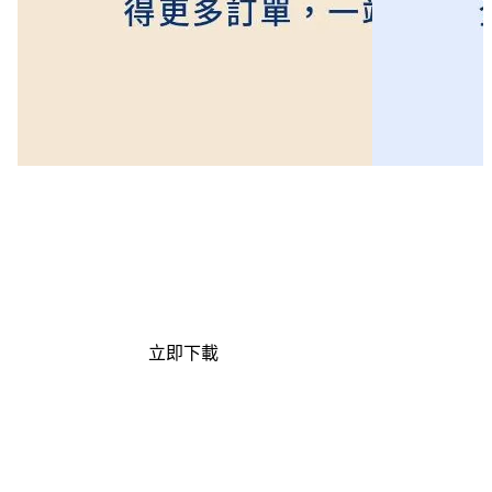
品牌官網 x 蝦皮購物開店指南
品牌網店設計指南
雙管道齊經營，收益兩邊賺！
創造質感與體
打破購物商城侷限，全方位整合助你取得
斷點的極致購物
更多訂單，一站式自動化管理輕鬆 GET!
立即下載