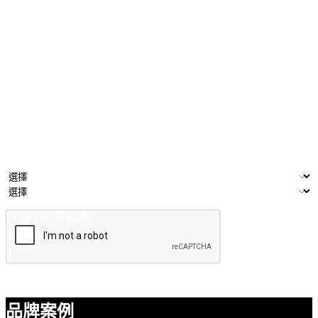
下載電子書
為了協助你更快地了解 EasyStore 的功能與特色，若你需要進
一步的諮詢，可以填寫下列表格與我們的電商顧問預約一個簡
短的會議。
姓名
公司/品牌
電子郵件
產業類別
門市數量
LINE ID (非必填)
提交
品牌案例