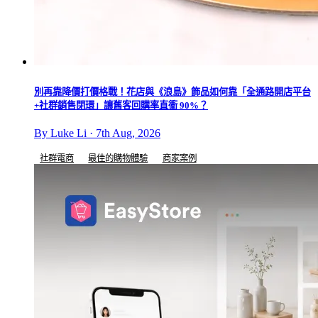
別再靠降價打價格戰！花店與《浪島》飾品如何靠「全通路開店平台
+社群銷售閉環」讓舊客回購率直衝 90%？
By Luke Li · 7th Aug, 2026
社群電商
最佳的購物體驗
商家案例