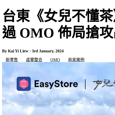
台東《女兒不懂茶
過 OMO 佈局搶
By Kai Yi Liew · 3rd January, 2024
新零售
虛實整合
OMO
商家案例