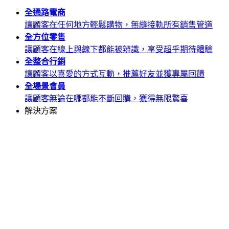
全通路
電商
讓顧客在任何地方輕鬆購物，無縫接軌所有銷售管道
全方位
零售
讓顧客在線上與線下都能被辨識，享受超乎期待體驗
全整合
行銷
讓顧客以喜愛的方式互動，推薦好友並獲專屬回饋
全場景
會員
讓顧客無論在哪都能不斷回購，獲得無限驚喜
解決方案