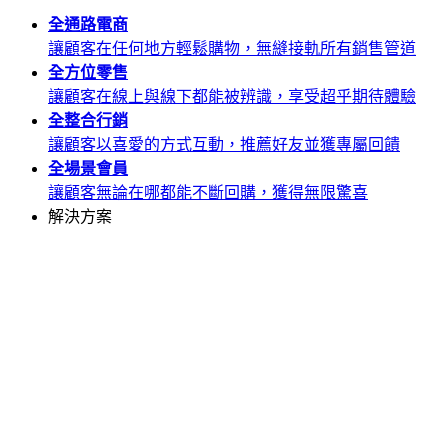
全通路
電商
讓顧客在任何地方輕鬆購物，無縫接軌所有銷售管道
全方位
零售
讓顧客在線上與線下都能被辨識，享受超乎期待體驗
全整合
行銷
讓顧客以喜愛的方式互動，推薦好友並獲專屬回饋
全場景
會員
讓顧客無論在哪都能不斷回購，獲得無限驚喜
解決方案