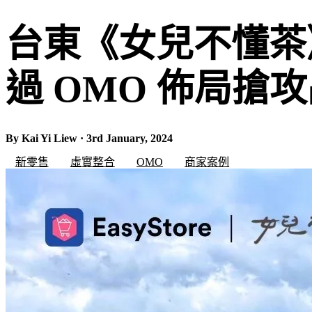
台東《女兒不懂茶
過 OMO 佈局搶
By Kai Yi Liew · 3rd January, 2024
新零售
虛實整合
OMO
商家案例