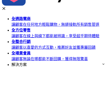
全通路
電商
讓顧客在任何地方輕鬆購物，無縫接軌所有銷售管道
全方位
零售
讓顧客在線上與線下都能被辨識，享受超乎期待體驗
全整合
行銷
讓顧客以喜愛的方式互動，推薦好友並獲專屬回饋
全場景
會員
讓顧客無論在哪都能不斷回購，獲得無限驚喜
解決方案