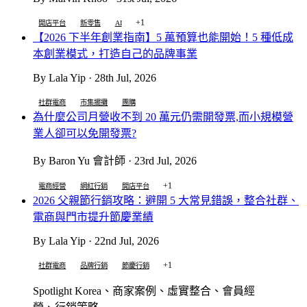
+1
開店平台
新零售
AI
【2026 下半年創業指南】5 萬預算也能開始！5 種低成
本創業模式，打造自己的品牌事業
By Lala Yip · 28th Jul, 2026
社群電商
市集擺攤
團購
為什麼公司月營收不到 20 萬元仍需開發票,而小規模營
業人卻可以免開發票?
By Baron Yu 會計師 · 23rd Jul, 2026
+1
電商經營
網紅行銷
開店平台
2026 父親節行銷攻略：避開 5 大常見錯誤，整合社群、
電商與門市提升節慶業績
By Lala Yip · 22nd Jul, 2026
+1
社群電商
品牌行銷
節慶行銷
Spotlight Korea、商家案例、虛實整合、會員經