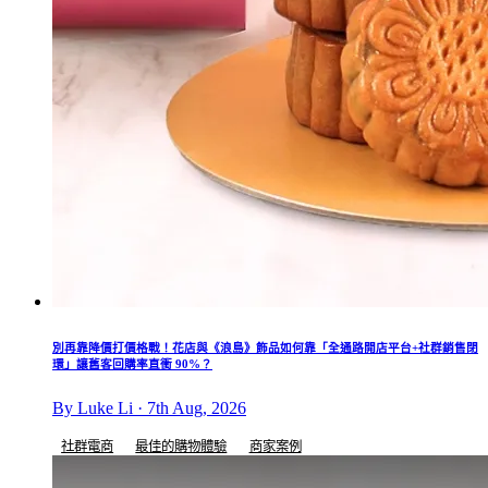
別再靠降價打價格戰！花店與《浪島》飾品如何靠「全通路開店平台+社群銷售閉
環」讓舊客回購率直衝 90%？
By Luke Li · 7th Aug, 2026
社群電商
最佳的購物體驗
商家案例