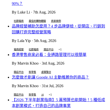
90%？
By Luke Li · 7th Aug, 2026
社群電商
最佳的購物體驗
商家案例
品牌經營補助怎麼用？4 步品牌健檢，從開店、行銷到
回購打造完整經營策略
By Lala Yip · 5th Aug, 2026
+1
電商經營
社群電商
開店平台
香港零售商家必看：全通路管理可以很簡單
By Marvin Khoo · 3rd Aug, 2026
開店平台
新零售
虛實整合
怎麼做才能讓 Google AI 主動推薦你的商品？
By Marvin Khoo · 31st Jul, 2026
+1
開店平台
新零售
AI
【2026 下半年創業指南】5 萬預算也能開始！5 種低成
本創業模式，打造自己的品牌事業