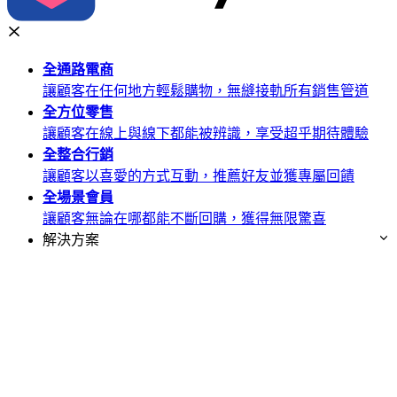
全通路
電商
讓顧客在任何地方輕鬆購物，無縫接軌所有銷售管道
全方位
零售
讓顧客在線上與線下都能被辨識，享受超乎期待體驗
全整合
行銷
讓顧客以喜愛的方式互動，推薦好友並獲專屬回饋
全場景
會員
讓顧客無論在哪都能不斷回購，獲得無限驚喜
解決方案