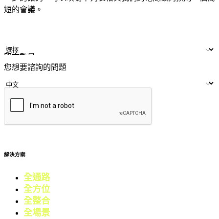
短的會議。
姓名
公司/品牌
LINE ID
門市數量
您想要諮詢的問題
提交
解決方案
全通路
電商
全方位
零售
全整合
行銷
全場景
會員