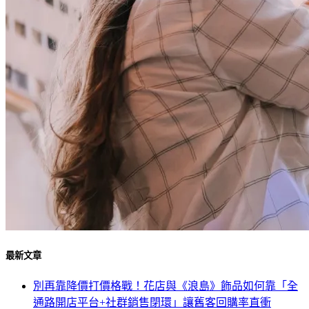
最新文章
別再靠降價打價格戰！花店與《浪島》飾品如何靠「全
通路開店平台+社群銷售閉環」讓舊客回購率直衝