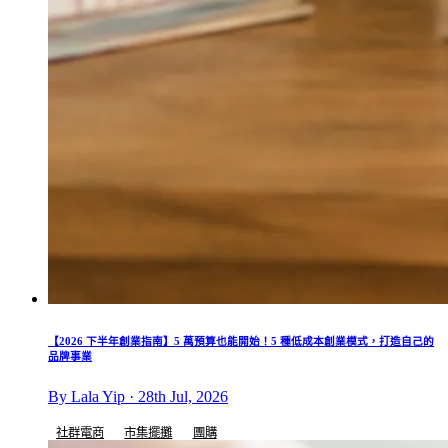
【2026 下半年創業指南】5 萬預算也能開始！5 種低成本創業模式，打造自己的
品牌事業
By Lala Yip · 28th Jul, 2026
社群電商
市集擺攤
團購