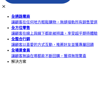
全通路
電商
讓顧客在任何地方輕鬆購物，無縫接軌所有銷售管道
全方位
零售
讓顧客在線上與線下都能被辨識，享受超乎期待體驗
全整合
行銷
讓顧客以喜愛的方式互動，推薦好友並獲專屬回饋
全場景
會員
讓顧客無論在哪都能不斷回購，獲得無限驚喜
解決方案