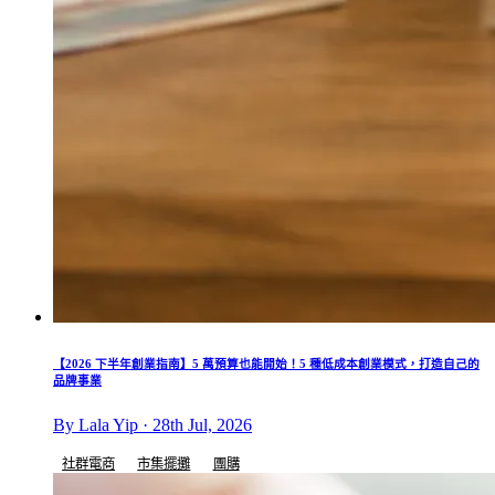
【2026 下半年創業指南】5 萬預算也能開始！5 種低成本創業模式，打造自己的
品牌事業
By Lala Yip · 28th Jul, 2026
社群電商
市集擺攤
團購