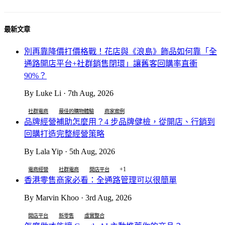
最新文章
別再靠降價打價格戰！花店與《浪島》飾品如何靠「全
通路開店平台+社群銷售閉環」讓舊客回購率直衝
90%？
By Luke Li · 7th Aug, 2026
社群電商
最佳的購物體驗
商家案例
品牌經營補助怎麼用？4 步品牌健檢，從開店、行銷到
回購打造完整經營策略
By Lala Yip · 5th Aug, 2026
+1
電商經營
社群電商
開店平台
香港零售商家必看：全通路管理可以很簡單
By Marvin Khoo · 3rd Aug, 2026
開店平台
新零售
虛實整合