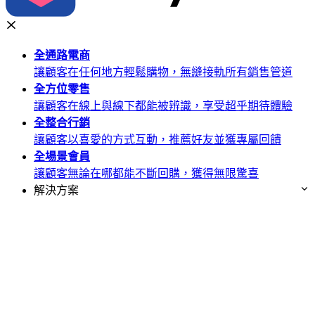
全通路
電商
讓顧客在任何地方輕鬆購物，無縫接軌所有銷售管道
全方位
零售
讓顧客在線上與線下都能被辨識，享受超乎期待體驗
全整合
行銷
讓顧客以喜愛的方式互動，推薦好友並獲專屬回饋
全場景
會員
讓顧客無論在哪都能不斷回購，獲得無限驚喜
解決方案