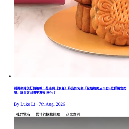
別再靠降價打價格戰！花店與《浪島》飾品如何靠「全通路開店平台+社群銷售閉
環」讓舊客回購率直衝 90%？
By Luke Li · 7th Aug, 2026
社群電商
最佳的購物體驗
商家案例