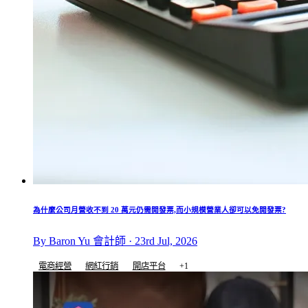
為什麼公司月營收不到 20 萬元仍需開發票,而小規模營業人卻可以免開發票?
By Baron Yu 會計師 · 23rd Jul, 2026
電商經營
網紅行銷
開店平台
+1