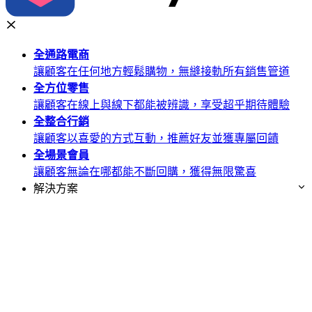
全通路
電商
讓顧客在任何地方輕鬆購物，無縫接軌所有銷售管道
全方位
零售
讓顧客在線上與線下都能被辨識，享受超乎期待體驗
全整合
行銷
讓顧客以喜愛的方式互動，推薦好友並獲專屬回饋
全場景
會員
讓顧客無論在哪都能不斷回購，獲得無限驚喜
解決方案