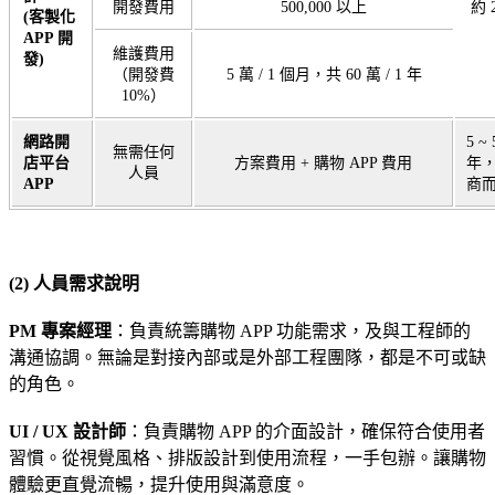
開發費用
500,000 以上
約 2
(客製化
APP 開
維護費用
發)
（開發費
5 萬 / 1 個月，共 60 萬 / 1 年
10%）
網路開
5 ~ 
無需任何
店平台
方案費用 + 購物 APP 費用
年
人員
APP
商
(2) 人員需求說明
PM 專案經理
：負責統籌購物 APP 功能需求，及與工程師的
溝通協調。無論是對接內部或是外部工程團隊，都是不可或缺
的角色。
UI / UX 設計師
：負責購物 APP 的介面設計，確保符合使用者
習慣。從視覺風格、排版設計到使用流程，一手包辦。讓購物
體驗更直覺流暢，提升使用與滿意度。