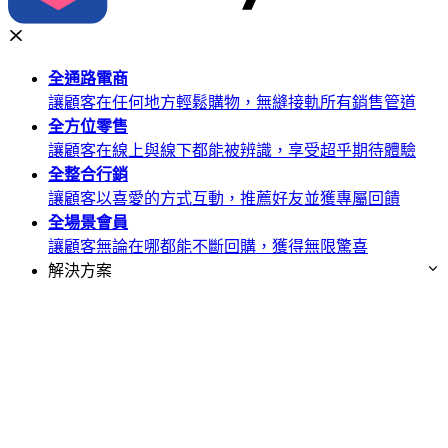
全通路
電商
讓顧客在任何地方輕鬆購物，無縫接軌所有銷售管道
全方位
零售
讓顧客在線上與線下都能被辨識，享受超乎期待體驗
全整合
行銷
讓顧客以喜愛的方式互動，推薦好友並獲專屬回饋
全場景
會員
讓顧客無論在哪都能不斷回購，獲得無限驚喜
解決方案