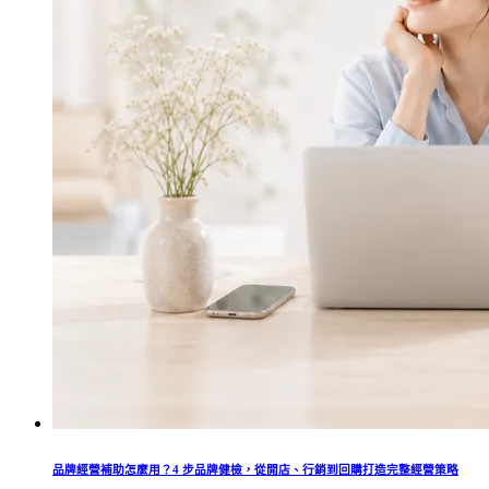
品牌經營補助怎麼用？4 步品牌健檢，從開店、行銷到回購打造完整經營策略