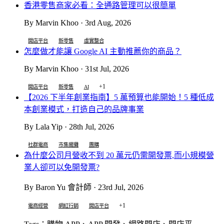
香港零售商家必看：全通路管理可以很簡單
By Marvin Khoo · 3rd Aug, 2026
開店平台
新零售
虛實整合
怎麼做才能讓 Google AI 主動推薦你的商品？
By Marvin Khoo · 31st Jul, 2026
+1
開店平台
新零售
AI
【2026 下半年創業指南】5 萬預算也能開始！5 種低成
本創業模式，打造自己的品牌事業
By Lala Yip · 28th Jul, 2026
社群電商
市集擺攤
團購
為什麼公司月營收不到 20 萬元仍需開發票,而小規模營
業人卻可以免開發票?
By Baron Yu 會計師 · 23rd Jul, 2026
+1
電商經營
網紅行銷
開店平台