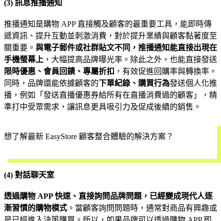
(3) 訊息推播通知
推播通知是購物 APP 直接觸及顧客的最重要工具，能即時傳
遞資訊、提升互動並刺激消費，對於提升業績與顧客黏著度至
關重要。
與電子郵件或社群貼文不同，推播通知能直接出現在
手機螢幕上
，大幅提高品牌曝光率。除此之外，也能直接發送
限時優惠、會員回饋、專屬折扣
，有效促進回購率與轉換率。
同時，品牌還能依據顧客的
下單紀錄、購買行為
發送個人化推
播，例如「發送直播優惠券給所有在直播消費過的顧客」，精
準打中受眾需求，讓訊息更具吸引力及促成後續的銷售。
想了解最新 EasyStore 顧客整合體驗的解決方案？
立即預約
(4) 對話聊天室
透過購物 APP 快速、直接詢問品牌問題，已經變成現代人逐
漸習慣的購物模式
。當顧客詢問問題時，通常對商品有興趣或
是已經進入決策購買。所以，如果品牌可以透過購物 APP 即