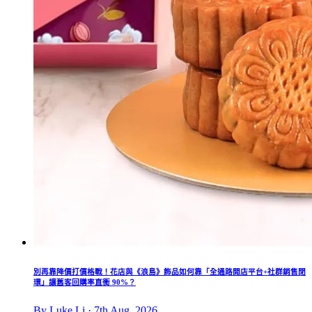
別再靠降價打價格戰！花店與《浪島》飾品如何靠「全通路開店平台+社群銷售閉
環」讓舊客回購率直衝 90%？
By Luke Li · 7th Aug, 2026