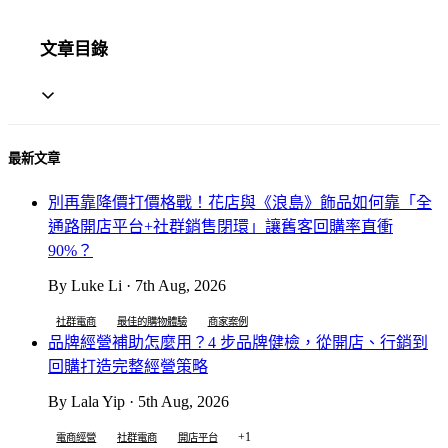
文章目錄
最新文章
別再靠降價打價格戰！花店與《浪島》飾品如何靠「全
通路開店平台+社群銷售閉環」讓舊客回購率直衝
90%？
By Luke Li · 7th Aug, 2026
社群電商
最佳的購物體驗
商家案例
品牌經營補助怎麼用？4 步品牌健檢，從開店、行銷到
回購打造完整經營策略
By Lala Yip · 5th Aug, 2026
+1
電商經營
社群電商
開店平台