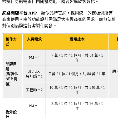
根據自身的需求自由開發功能，兩者皆屬於客製化。
網路開店平台 APP
：類似品牌官網，採用統一的模板供所有
商家使用。由於功能設計需滿足大多數商家的需求，較無法針
對個別品牌進行客製化開發。
製作方
人員需求
費用成本
式
7 萬 / 1 位 / 1 個月，共 84 萬 / 1
PM * 1
年
品牌自
建
UI / UX
約 4
(客製化
7 萬 / 1 位 / 1 個月，共 84 萬 / 1 年
設計師 * 1
APP 開
發)
10 萬 / 1 位 / 1 個月，共 240 萬 / 1
工程師 * 2
年
8 萬 / 1 位 / 1 個月，共 96 萬 / 1
PM * 1
年
委外設
計