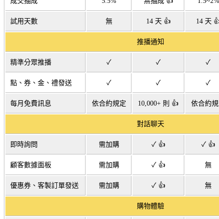
成交抽成
5.5%
無抽成 👍
1.5~2
試用天數
無
14 天 👍
14 天 
推播通知
精準分眾推播
✓
✓
✓
點、券、金、禮發送
✓
✓
✓
每月免費訊息
依合約規定
10,000+ 則 👍
依合約規
對話聊天
即時詢問
需加購
✓ 👍
✓ 👍
顧客數據面板
需加購
✓ 👍
無
優惠券、客製訂單發送
需加購
✓ 👍
無
購物體驗