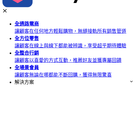
全通路
電商
讓顧客在任何地方輕鬆購物，無縫接軌所有銷售管道
全方位
零售
讓顧客在線上與線下都能被辨識，享受超乎期待體驗
全整合
行銷
讓顧客以喜愛的方式互動，推薦好友並獲專屬回饋
全場景
會員
讓顧客無論在哪都能不斷回購，獲得無限驚喜
解決方案