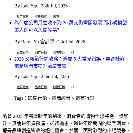
By Lala Yip · 28th Jul, 2026
社群電商
市集擺攤
團購
為什麼公司月營收不到 20 萬元仍需開發票,而小規模營
業人卻可以免開發票?
By Baron Yu 會計師 · 23rd Jul, 2026
+1
電商經營
網紅行銷
開店平台
2026 父親節行銷攻略：避開 5 大常見錯誤，整合社群、
電商與門市提升節慶業績
By Lala Yip · 22nd Jul, 2026
+1
社群電商
品牌行銷
節慶行銷
Tags：節慶行銷、電商經營、電商行銷
隨著 2025 年農曆新年的到來，消費者的購物需求將進一步攀
升，無論是年貨採購、送禮需求，還是年節期間的娛樂消費，
都是品牌創造營收的絕佳機會。然而，面對激烈的市場競爭，