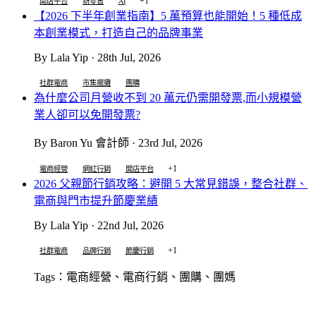
+1
開店平台
新零售
AI
【2026 下半年創業指南】5 萬預算也能開始！5 種低成
本創業模式，打造自己的品牌事業
By Lala Yip · 28th Jul, 2026
社群電商
市集擺攤
團購
為什麼公司月營收不到 20 萬元仍需開發票,而小規模營
業人卻可以免開發票?
By Baron Yu 會計師 · 23rd Jul, 2026
+1
電商經營
網紅行銷
開店平台
2026 父親節行銷攻略：避開 5 大常見錯誤，整合社群、
電商與門市提升節慶業績
By Lala Yip · 22nd Jul, 2026
+1
社群電商
品牌行銷
節慶行銷
Tags：電商經營、電商行銷、團購、團媽