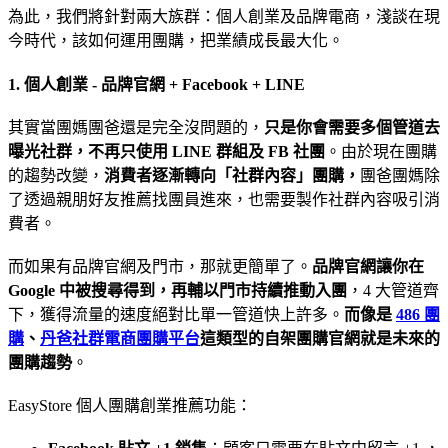
為此，我們將針對兩大族群：個人創業及品牌電商，淺談在現
今時代，該如何運用團購，把業績成長最大化。
1. 個人創業 - 品牌官網 + Facebook + LINE
其實當團媽團爸還是完全沒問題的，
只是你會需要多個管道去
曝光社群，不再只使用 LINE 群組及 FB 社團
。由於現在團購
的趨勢改變，
消費者逐漸轉向「社群內容」團購，
團爸團媽除
了透過親朋好友推薦找團員進來，也需要製作社群內容吸引消
費者。
而如果有品牌官網及門市，那就更簡單了。
品牌官網讓你在
Google 中被搜尋得到，再輔以門市持續推動入團
，4 大管道齊
下，獲得流量的速度絕對比單一管道快上許多。
而像是
486 團
購
、
丹爸社群電商團購平台
這類型的自架團購官網就是未來的
團購趨勢
。
EasyStore 個人團購創業推薦功能：