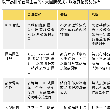
以下為目前台灣主要的 5 大團購模式，以及其優劣勢分析：
營運模式
優勢
劣勢
KOL 網紅
也稱網紅開團，
不需處理營運業
需要持續
提供廠商經營個
務，專心於內容
數，及確
人 IP 所帶來的流
推廣即可
帶來一定
量
有最重要
不能翻車！
團媽團爸
開設 Facebook 社
擁有眾多「廠商
若沒有特
社群
團或是 LINE 群
人脈資源」，可
源，不易
組， 以親朋好友
以拿到各式商品
商品，且
口碑推廣增加團
及優惠價格
人流不足容
員
品牌電商
品牌與 KOL 或團
結合外部資源讓
無法預測
合作
購主合作，透過
商品或服務曝光
費高但成
互惠、報酬或是
最大化
件屢見不鮮
分潤等方式進行
大型團購
創立平台，讓品
可抽取品牌上架
打造平台