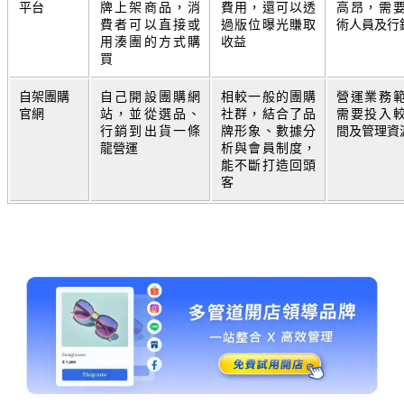
平台
牌上架商品，消
費用，還可以透
高昂，需
費者可以直接或
過版位曝光賺取
術人員及行
用湊團的方式購
收益
買
自架團購
自己開設團購網
相較一般的團購
營運業務
官網
站，並從選品、
社群，結合了品
需要投入
行銷到出貨一條
牌形象、數據分
間及管理資
龍營運
析與會員制度，
能不斷打造回頭
客