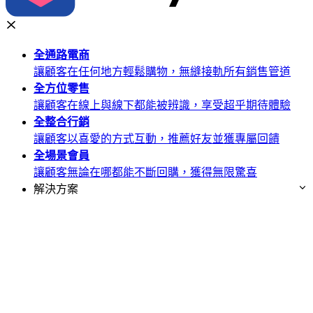
全通路
電商
讓顧客在任何地方輕鬆購物，無縫接軌所有銷售管道
全方位
零售
讓顧客在線上與線下都能被辨識，享受超乎期待體驗
全整合
行銷
讓顧客以喜愛的方式互動，推薦好友並獲專屬回饋
全場景
會員
讓顧客無論在哪都能不斷回購，獲得無限驚喜
解決方案