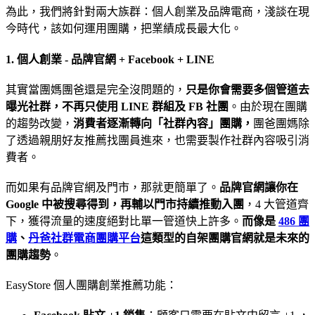
為此，我們將針對兩大族群：個人創業及品牌電商，淺談在現
今時代，該如何運用團購，把業績成長最大化。
1. 個人創業 - 品牌官網 + Facebook + LINE
其實當團媽團爸還是完全沒問題的，
只是你會需要多個管道去
曝光社群，不再只使用 LINE 群組及 FB 社團
。由於現在團購
的趨勢改變，
消費者逐漸轉向「社群內容」團購，
團爸團媽除
了透過親朋好友推薦找團員進來，也需要製作社群內容吸引消
費者。
而如果有品牌官網及門市，那就更簡單了。
品牌官網讓你在
Google 中被搜尋得到，再輔以門市持續推動入團
，4 大管道齊
下，獲得流量的速度絕對比單一管道快上許多。
而像是
486 團
購
、
丹爸社群電商團購平台
這類型的自架團購官網就是未來的
團購趨勢
。
EasyStore 個人團購創業推薦功能：