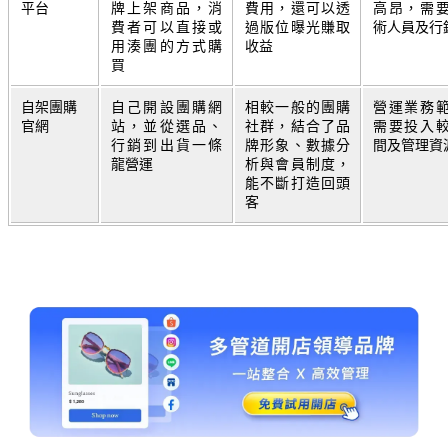
平台
牌上架商品，消
費用，還可以透
高昂，需
費者可以直接或
過版位曝光賺取
術人員及行
用湊團的方式購
收益
買
自架團購
自己開設團購網
相較一般的團購
營運業務
官網
站，並從選品、
社群，結合了品
需要投入
行銷到出貨一條
牌形象、數據分
間及管理資
龍營運
析與會員制度，
能不斷打造回頭
客