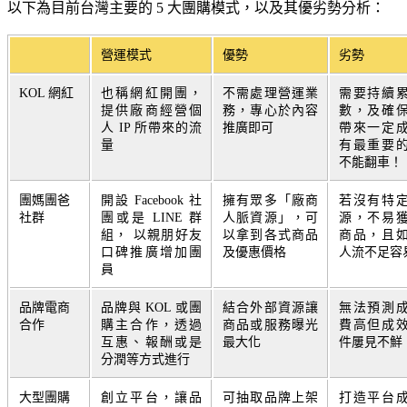
以下為目前台灣主要的 5 大團購模式，以及其優劣勢分析：
營運模式
優勢
劣勢
KOL 網紅
也稱網紅開團，
不需處理營運業
需要持續
提供廠商經營個
務，專心於內容
數，及確
人 IP 所帶來的流
推廣即可
帶來一定
量
有最重要
不能翻車！
團媽團爸
開設 Facebook 社
擁有眾多「廠商
若沒有特
社群
團或是 LINE 群
人脈資源」，可
源，不易
組， 以親朋好友
以拿到各式商品
商品，且
口碑推廣增加團
及優惠價格
人流不足容
員
品牌電商
品牌與 KOL 或團
結合外部資源讓
無法預測
合作
購主合作，透過
商品或服務曝光
費高但成
互惠、報酬或是
最大化
件屢見不鮮
分潤等方式進行
大型團購
創立平台，讓品
可抽取品牌上架
打造平台