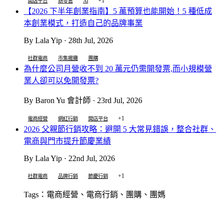
+1
開店平台
新零售
AI
【2026 下半年創業指南】5 萬預算也能開始！5 種低成
本創業模式，打造自己的品牌事業
By Lala Yip · 28th Jul, 2026
社群電商
市集擺攤
團購
為什麼公司月營收不到 20 萬元仍需開發票,而小規模營
業人卻可以免開發票?
By Baron Yu 會計師 · 23rd Jul, 2026
+1
電商經營
網紅行銷
開店平台
2026 父親節行銷攻略：避開 5 大常見錯誤，整合社群、
電商與門市提升節慶業績
By Lala Yip · 22nd Jul, 2026
+1
社群電商
品牌行銷
節慶行銷
Tags：電商經營、電商行銷、團購、團媽