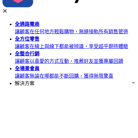
全通路
電商
讓顧客在任何地方輕鬆購物，無縫接軌所有銷售管道
全方位
零售
讓顧客在線上與線下都能被辨識，享受超乎期待體驗
全整合
行銷
讓顧客以喜愛的方式互動，推薦好友並獲專屬回饋
全場景
會員
讓顧客無論在哪都能不斷回購，獲得無限驚喜
解決方案