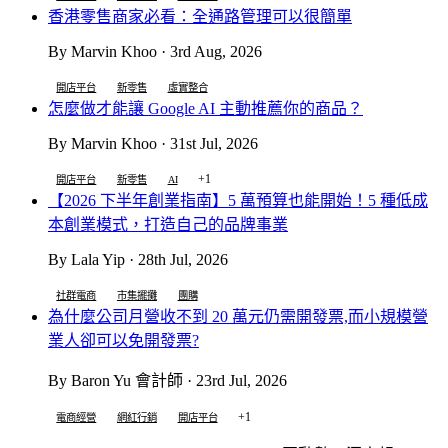
香港零售商家必看：全通路管理可以很簡單
By Marvin Khoo · 3rd Aug, 2026
開店平台
新零售
虛實整合
怎麼做才能讓 Google AI 主動推薦你的商品？
By Marvin Khoo · 31st Jul, 2026
+1
開店平台
新零售
AI
【2026 下半年創業指南】5 萬預算也能開始！5 種低成
本創業模式，打造自己的品牌事業
By Lala Yip · 28th Jul, 2026
社群電商
市集擺攤
團購
為什麼公司月營收不到 20 萬元仍需開發票,而小規模營
業人卻可以免開發票?
By Baron Yu 會計師 · 23rd Jul, 2026
+1
電商經營
網紅行銷
開店平台