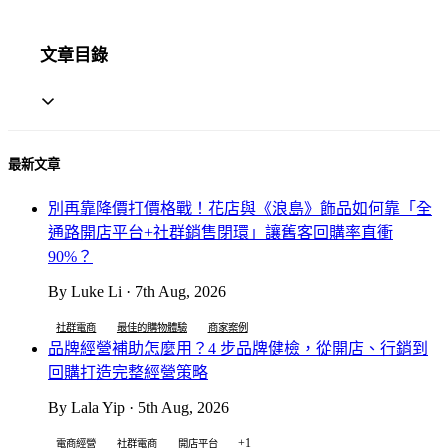
文章目錄
最新文章
別再靠降價打價格戰！花店與《浪島》飾品如何靠「全
通路開店平台+社群銷售閉環」讓舊客回購率直衝
90%？
By Luke Li · 7th Aug, 2026
社群電商
最佳的購物體驗
商家案例
品牌經營補助怎麼用？4 步品牌健檢，從開店、行銷到
回購打造完整經營策略
By Lala Yip · 5th Aug, 2026
+1
電商經營
社群電商
開店平台