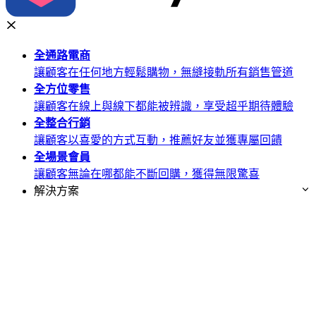
全通路
電商
讓顧客在任何地方輕鬆購物，無縫接軌所有銷售管道
全方位
零售
讓顧客在線上與線下都能被辨識，享受超乎期待體驗
全整合
行銷
讓顧客以喜愛的方式互動，推薦好友並獲專屬回饋
全場景
會員
讓顧客無論在哪都能不斷回購，獲得無限驚喜
解決方案