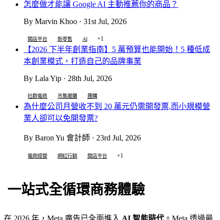
怎麼做才能讓 Google AI 主動推薦你的商品？
By Marvin Khoo · 31st Jul, 2026
+1
開店平台
新零售
AI
【2026 下半年創業指南】5 萬預算也能開始！5 種低成
本創業模式，打造自己的品牌事業
By Lala Yip · 28th Jul, 2026
社群電商
市集擺攤
團購
為什麼公司月營收不到 20 萬元仍需開發票,而小規模營
業人卻可以免開發票?
By Baron Yu 會計師 · 23rd Jul, 2026
+1
電商經營
網紅行銷
開店平台
一站式全循環商務體驗
在 2026 年，Meta 廣告已全面進入
AI 智能時代
。Meta 透過最