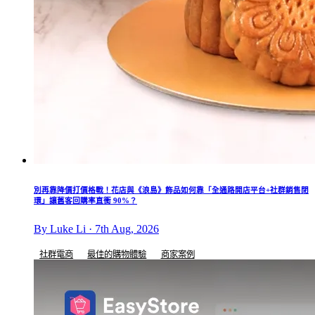
別再靠降價打價格戰！花店與《浪島》飾品如何靠「全通路開店平台+社群銷售閉
環」讓舊客回購率直衝 90%？
By Luke Li · 7th Aug, 2026
社群電商
最佳的購物體驗
商家案例