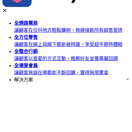
全通路
電商
讓顧客在任何地方輕鬆購物，無縫接軌所有銷售管道
全方位
零售
讓顧客在線上與線下都能被辨識，享受超乎期待體驗
全整合
行銷
讓顧客以喜愛的方式互動，推薦好友並獲專屬回饋
全場景
會員
讓顧客無論在哪都能不斷回購，獲得無限驚喜
解決方案