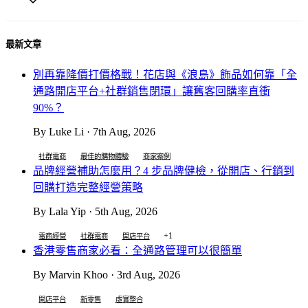
最新文章
別再靠降價打價格戰！花店與《浪島》飾品如何靠「全
通路開店平台+社群銷售閉環」讓舊客回購率直衝
90%？
By Luke Li · 7th Aug, 2026
社群電商
最佳的購物體驗
商家案例
品牌經營補助怎麼用？4 步品牌健檢，從開店、行銷到
回購打造完整經營策略
By Lala Yip · 5th Aug, 2026
+1
電商經營
社群電商
開店平台
香港零售商家必看：全通路管理可以很簡單
By Marvin Khoo · 3rd Aug, 2026
開店平台
新零售
虛實整合