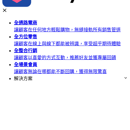
全通路
電商
讓顧客在任何地方輕鬆購物，無縫接軌所有銷售管道
全方位
零售
讓顧客在線上與線下都能被辨識，享受超乎期待體驗
全整合
行銷
讓顧客以喜愛的方式互動，推薦好友並獲專屬回饋
全場景
會員
讓顧客無論在哪都能不斷回購，獲得無限驚喜
解決方案