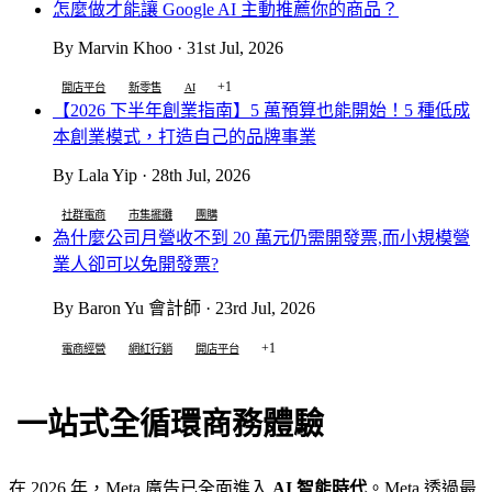
怎麼做才能讓 Google AI 主動推薦你的商品？
By Marvin Khoo · 31st Jul, 2026
+1
開店平台
新零售
AI
【2026 下半年創業指南】5 萬預算也能開始！5 種低成
本創業模式，打造自己的品牌事業
By Lala Yip · 28th Jul, 2026
社群電商
市集擺攤
團購
為什麼公司月營收不到 20 萬元仍需開發票,而小規模營
業人卻可以免開發票?
By Baron Yu 會計師 · 23rd Jul, 2026
+1
電商經營
網紅行銷
開店平台
一站式全循環商務體驗
在 2026 年，Meta 廣告已全面進入
AI 智能時代
。Meta 透過最