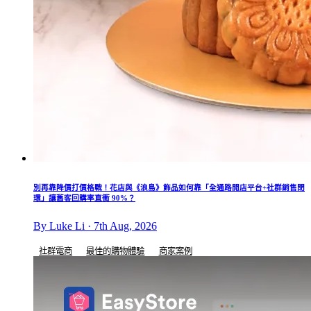
別再靠降價打價格戰！花店與《浪島》飾品如何靠「全通路開店平台+社群銷售閉
環」讓舊客回購率直衝 90%？
By Luke Li · 7th Aug, 2026
社群電商
最佳的購物體驗
商家案例