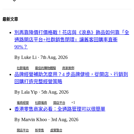
最新文章
別再靠降價打價格戰！花店與《浪島》飾品如何靠「全
通路開店平台+社群銷售閉環」讓舊客回購率直衝
90%？
By Luke Li · 7th Aug, 2026
社群電商
最佳的購物體驗
商家案例
品牌經營補助怎麼用？4 步品牌健檢，從開店、行銷到
回購打造完整經營策略
By Lala Yip · 5th Aug, 2026
+1
電商經營
社群電商
開店平台
香港零售商家必看：全通路管理可以很簡單
By Marvin Khoo · 3rd Aug, 2026
開店平台
新零售
虛實整合