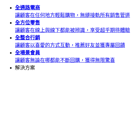
全通路
電商
讓顧客在任何地方輕鬆購物，無縫接軌所有銷售管道
全方位
零售
讓顧客在線上與線下都能被辨識，享受超乎期待體驗
全整合
行銷
讓顧客以喜愛的方式互動，推薦好友並獲專屬回饋
全場景
會員
讓顧客無論在哪都能不斷回購，獲得無限驚喜
解決方案