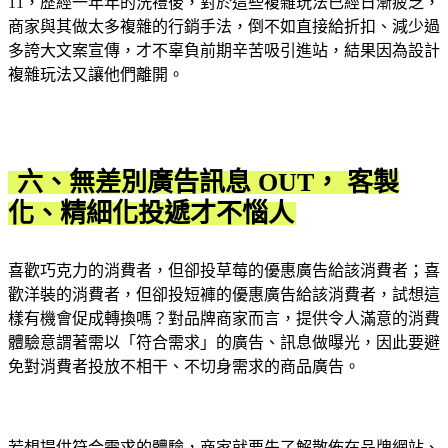
11，歷經一年年的洗禮後，對於這些複雜玩法已經日漸疲乏，
商家與其做太多複雜的行銷手法，倒不如直接給折扣、減少過
多誇大文案宣傳，才不辜負前期辛苦吸引進站，結果因為設計
複雜玩法又讓他們離開。
六、無差別廣告訊息 OUT， 客製
化、精細化投遞才不惱人
喜歡巧克力的消費者，但卻投草莓的優惠廣告給該消費者；喜
歡洋裝的消費者，但卻投短褲的優惠廣告給該消費者，試想這
樣有機會促成轉換嗎？對品牌商家而言，提供令人滿意的消費
體驗意謂著需以「符合需求」的廣告、訊息做曝光，因此要避
免對消費者投放不相干、不切身需求的商品廣告。
若想提供符合需求的體驗，商家就要先了解散佈在品牌網站、