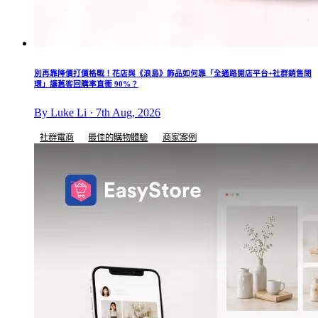
別再靠降價打價格戰！花店與《浪島》飾品如何靠「全通路開店平台+社群銷售閉
環」讓舊客回購率直衝 90%？
By Luke Li · 7th Aug, 2026
社群電商
最佳的購物體驗
商家案例