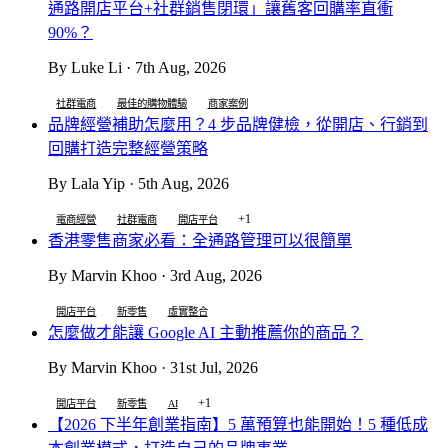
通路開店平台+社群銷售閉環」讓舊客回購率直衝
90%？
By Luke Li · 7th Aug, 2026
社群電商
最佳的購物體驗
商家案例
品牌經營補助怎麼用？4 步品牌健檢，從開店、行銷到
回購打造完整經營策略
By Lala Yip · 5th Aug, 2026
+1
電商經營
社群電商
開店平台
香港零售商家必看：全通路管理可以很簡單
By Marvin Khoo · 3rd Aug, 2026
開店平台
新零售
虛實整合
怎麼做才能讓 Google AI 主動推薦你的商品？
By Marvin Khoo · 31st Jul, 2026
+1
開店平台
新零售
AI
【2026 下半年創業指南】5 萬預算也能開始！5 種低成