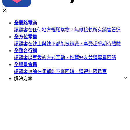
全通路
電商
讓顧客在任何地方輕鬆購物，無縫接軌所有銷售管道
全方位
零售
讓顧客在線上與線下都能被辨識，享受超乎期待體驗
全整合
行銷
讓顧客以喜愛的方式互動，推薦好友並獲專屬回饋
全場景
會員
讓顧客無論在哪都能不斷回購，獲得無限驚喜
解決方案