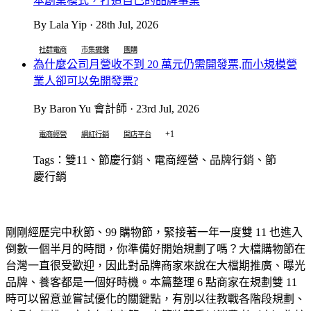
本創業模式，打造自己的品牌事業
By Lala Yip · 28th Jul, 2026
社群電商
市集擺攤
團購
為什麼公司月營收不到 20 萬元仍需開發票,而小規模營
業人卻可以免開發票?
By Baron Yu 會計師 · 23rd Jul, 2026
+1
電商經營
網紅行銷
開店平台
Tags：雙11、節慶行銷、電商經營、品牌行銷、節
慶行銷
剛剛經歷完中秋節、99 購物節，緊接著一年一度雙 11 也進入
倒數一個半月的時間，你準備好開始規劃了嗎？大檔購物節在
台灣一直很受歡迎，因此對品牌商家來說在大檔期推廣、曝光
品牌、養客都是一個好時機。本篇整理 6 點商家在規劃雙 11
時可以留意並嘗試優化的關鍵點，有別以往教戰各階段規劃、