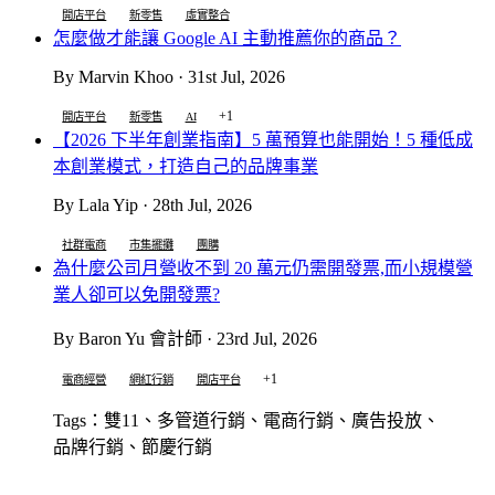
開店平台
新零售
虛實整合
怎麼做才能讓 Google AI 主動推薦你的商品？
By Marvin Khoo · 31st Jul, 2026
+1
開店平台
新零售
AI
【2026 下半年創業指南】5 萬預算也能開始！5 種低成
本創業模式，打造自己的品牌事業
By Lala Yip · 28th Jul, 2026
社群電商
市集擺攤
團購
為什麼公司月營收不到 20 萬元仍需開發票,而小規模營
業人卻可以免開發票?
By Baron Yu 會計師 · 23rd Jul, 2026
+1
電商經營
網紅行銷
開店平台
Tags：雙11、多管道行銷、電商行銷、廣告投放、
品牌行銷、節慶行銷