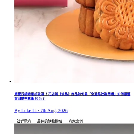
節慶行銷總是想破頭 ！花店與《浪島》飾品如何靠「全通路社群閉環」如何讓舊
客回購率直衝 90%？
By Luke Li · 7th Aug, 2026
社群電商
最佳的購物體驗
商家案例