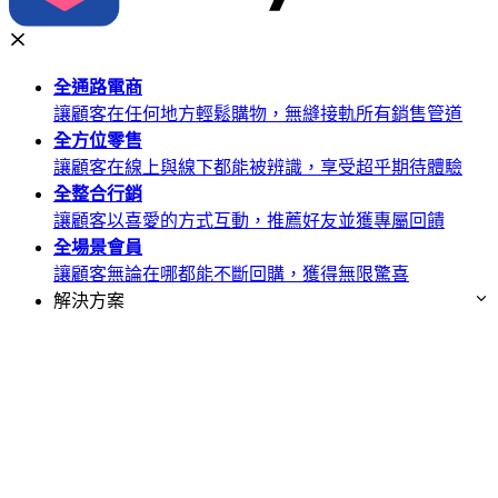
全通路
電商
讓顧客在任何地方輕鬆購物，無縫接軌所有銷售管道
全方位
零售
讓顧客在線上與線下都能被辨識，享受超乎期待體驗
全整合
行銷
讓顧客以喜愛的方式互動，推薦好友並獲專屬回饋
全場景
會員
讓顧客無論在哪都能不斷回購，獲得無限驚喜
解決方案