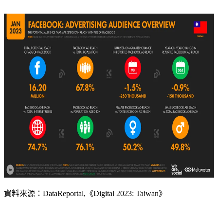
資料來源：DataReportal,《Digital 2023: Taiwan》