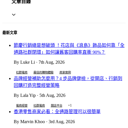
文章目錄
最新文章
節慶行銷總是想破頭 ！花店與《浪島》飾品如何靠「全
通路社群閉環」如何讓舊客回購率直衝 90%？
By Luke Li · 7th Aug, 2026
社群電商
最佳的購物體驗
商家案例
品牌經營補助怎麼用？4 步品牌健檢，從開店、行銷到
回購打造完整經營策略
By Lala Yip · 5th Aug, 2026
+1
電商經營
社群電商
開店平台
香港零售商家必看：全通路管理可以很簡單
By Marvin Khoo · 3rd Aug, 2026