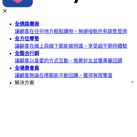
全通路
電商
讓顧客在任何地方輕鬆購物，無縫接軌所有銷售管道
全方位
零售
讓顧客在線上與線下都能被辨識，享受超乎期待體驗
全整合
行銷
讓顧客以喜愛的方式互動，推薦好友並獲專屬回饋
全場景
會員
讓顧客無論在哪都能不斷回購，獲得無限驚喜
解決方案