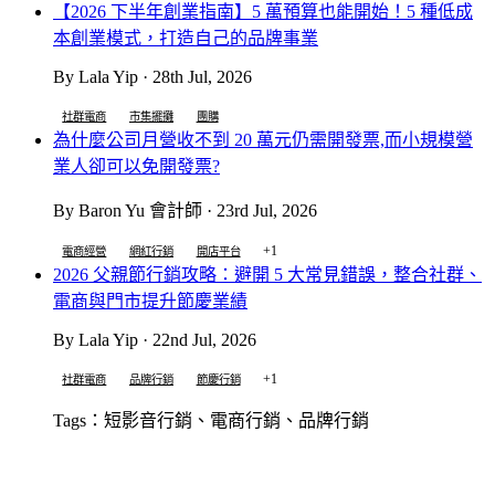
【2026 下半年創業指南】5 萬預算也能開始！5 種低成
本創業模式，打造自己的品牌事業
By Lala Yip · 28th Jul, 2026
社群電商
市集擺攤
團購
為什麼公司月營收不到 20 萬元仍需開發票,而小規模營
業人卻可以免開發票?
By Baron Yu 會計師 · 23rd Jul, 2026
+1
電商經營
網紅行銷
開店平台
2026 父親節行銷攻略：避開 5 大常見錯誤，整合社群、
電商與門市提升節慶業績
By Lala Yip · 22nd Jul, 2026
+1
社群電商
品牌行銷
節慶行銷
Tags：短影音行銷、電商行銷、品牌行銷