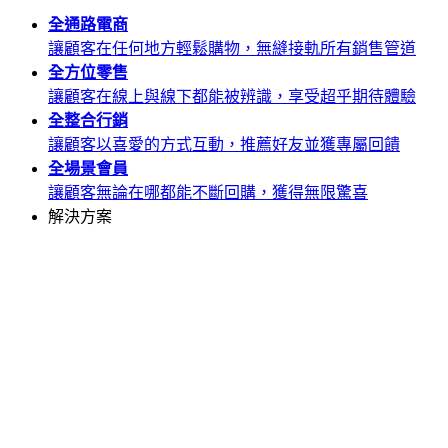
全通路
電商
讓顧客在任何地方輕鬆購物，無縫接軌所有銷售管道
全方位
零售
讓顧客在線上與線下都能被辨識，享受超乎期待體驗
全整合
行銷
讓顧客以喜愛的方式互動，推薦好友並獲專屬回饋
全場景
會員
讓顧客無論在哪都能不斷回購，獲得無限驚喜
解決方案