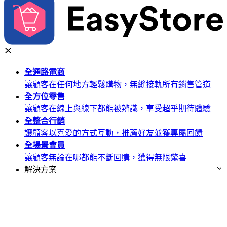
全通路
電商
讓顧客在任何地方輕鬆購物，無縫接軌所有銷售管道
全方位
零售
讓顧客在線上與線下都能被辨識，享受超乎期待體驗
全整合
行銷
讓顧客以喜愛的方式互動，推薦好友並獲專屬回饋
全場景
會員
讓顧客無論在哪都能不斷回購，獲得無限驚喜
解決方案