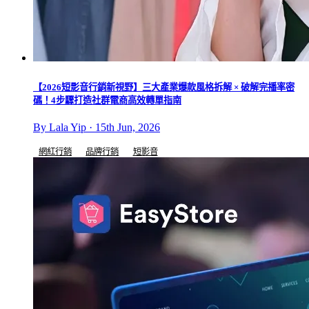
【2026短影音行銷新視野】三大產業爆款風格拆解 × 破解完播率密
碼！4步驟打造社群電商高效轉單指南
By Lala Yip · 15th Jun, 2026
網紅行銷
品牌行銷
短影音