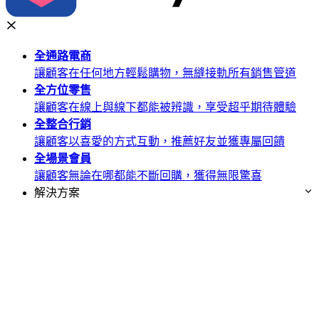
全通路
電商
讓顧客在任何地方輕鬆購物，無縫接軌所有銷售管道
全方位
零售
讓顧客在線上與線下都能被辨識，享受超乎期待體驗
全整合
行銷
讓顧客以喜愛的方式互動，推薦好友並獲專屬回饋
全場景
會員
讓顧客無論在哪都能不斷回購，獲得無限驚喜
解決方案