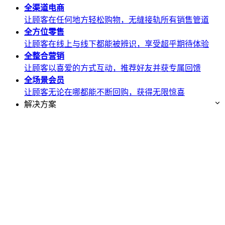
全渠道
电商
让顾客在任何地方轻松购物，无缝接轨所有销售管道
全方位
零售
让顾客在线上与线下都能被辨识，享受超乎期待体验
全整合
营销
让顾客以喜爱的方式互动，推荐好友并获专属回馈
全场景
会员
让顾客无论在哪都能不断回购，获得无限惊喜
解决方案