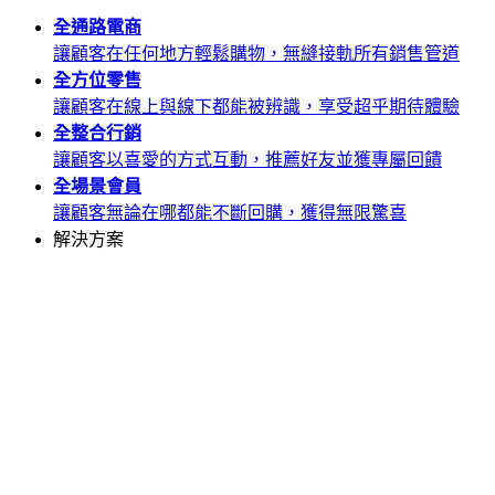
全通路
電商
讓顧客在任何地方輕鬆購物，無縫接軌所有銷售管道
全方位
零售
讓顧客在線上與線下都能被辨識，享受超乎期待體驗
全整合
行銷
讓顧客以喜愛的方式互動，推薦好友並獲專屬回饋
全場景
會員
讓顧客無論在哪都能不斷回購，獲得無限驚喜
解決方案