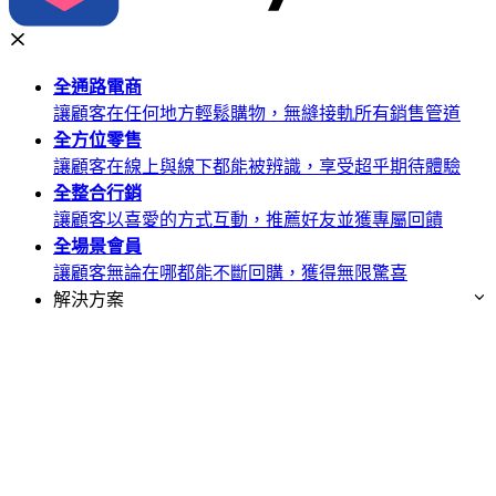
全通路
電商
讓顧客在任何地方輕鬆購物，無縫接軌所有銷售管道
全方位
零售
讓顧客在線上與線下都能被辨識，享受超乎期待體驗
全整合
行銷
讓顧客以喜愛的方式互動，推薦好友並獲專屬回饋
全場景
會員
讓顧客無論在哪都能不斷回購，獲得無限驚喜
解決方案