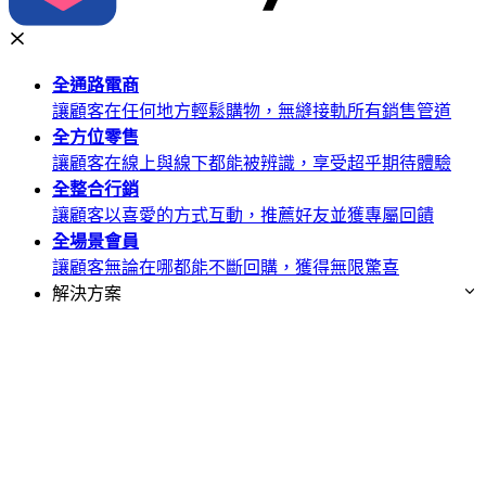
全通路
電商
讓顧客在任何地方輕鬆購物，無縫接軌所有銷售管道
全方位
零售
讓顧客在線上與線下都能被辨識，享受超乎期待體驗
全整合
行銷
讓顧客以喜愛的方式互動，推薦好友並獲專屬回饋
全場景
會員
讓顧客無論在哪都能不斷回購，獲得無限驚喜
解決方案