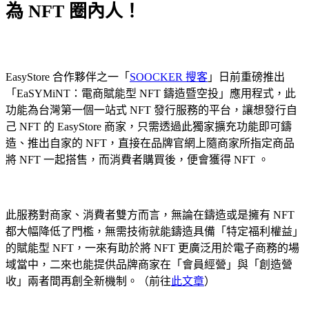
為 NFT 圈內人！
EasyStore 合作夥伴之一「
SOOCKER 搜客
」日前重磅推出
「EaSYMiNT：電商賦能型 NFT 鑄造暨空投」應用程式，此
功能為台灣第一個一站式 NFT 發行服務的平台，讓想發行自
己 NFT 的 EasyStore 商家，只需透過此獨家擴充功能即可鑄
造、推出自家的 NFT，直接在品牌官網上隨商家所指定商品
將 NFT 一起搭售，而消費者購買後，便會獲得 NFT 。
此服務對商家、消費者雙方而言，無論在鑄造或是擁有 NFT
都大幅降低了門檻，無需技術就能鑄造具備「特定福利權益」
的賦能型 NFT，一來有助於將 NFT 更廣泛用於電子商務的場
域當中，二來也能提供品牌商家在「會員經營」與「創造營
收」兩者間再創全新機制。（前往
此文章
）