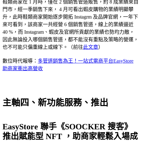
鞋類商家在 1 月時，僅在 2 個銷售管道販售，約 8 成業績來自
門市，經一季銷售下來， 4 月可看出蝦皮購物的業績明顯攀
升，此時鞋類商家開始逐步開拓 Instagrm 及品牌官網，一年下
來可看到，該商家一共經營 6 個銷售管道，線上的業績逼近
40 %，而 Instagram、蝦皮及官網所貢獻的業績也勢均力敵，
因此無論投入哪個銷售管道，都不能沒有重點及策略的營運，
也不可能只偏重線上或線下。（前往
此文章
）
數位時代報導：
多管道銷售為王！一站式電商平台EasyStore
助商家衝出高營收
主軸四、新功能服務、推出
EasyStore 聯手《SOOCKER 搜客》
推出賦能型 NFT ，助商家輕鬆入場成