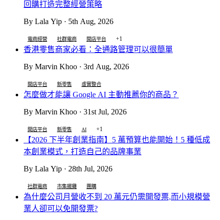
回購打造完整經營策略
By Lala Yip · 5th Aug, 2026
+1
電商經營
社群電商
開店平台
香港零售商家必看：全通路管理可以很簡單
By Marvin Khoo · 3rd Aug, 2026
開店平台
新零售
虛實整合
怎麼做才能讓 Google AI 主動推薦你的商品？
By Marvin Khoo · 31st Jul, 2026
+1
開店平台
新零售
AI
【2026 下半年創業指南】5 萬預算也能開始！5 種低成
本創業模式，打造自己的品牌事業
By Lala Yip · 28th Jul, 2026
社群電商
市集擺攤
團購
為什麼公司月營收不到 20 萬元仍需開發票,而小規模營
業人卻可以免開發票?