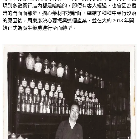
現到多數藥行店內都是暗暗的，即便有客人經過，也會因為昏
暗的門面而卻步，擔心藥材不夠新鮮。總結了種種中藥行沒落
的原因後，周東彥決心要振興這個產業，並在大約 2018 年開
始正式為廣生藥房進行全面轉型。