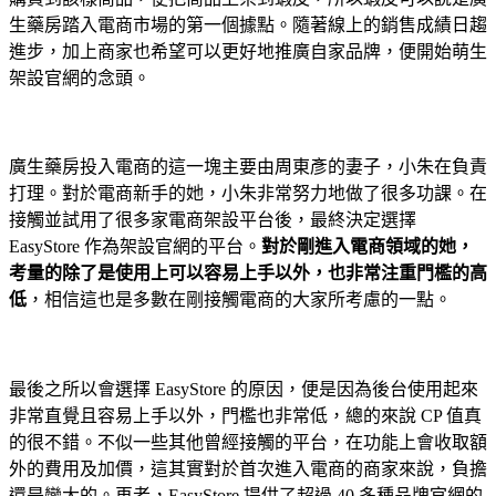
生藥房踏入電商市場的第一個據點。隨著線上的銷售成績日趨
進步，加上商家也希望可以更好地推廣自家品牌，便開始萌生
架設官網的念頭。
廣生藥房投入電商的這一塊主要由周東彥的妻子，小朱在負責
打理。對於電商新手的她，小朱非常努力地做了很多功課。在
接觸並試用了很多家電商架設平台後，最終決定選擇
EasyStore 作為架設官網的平台。
對於剛進入電商領域的她，
考量的除了是使用上可以容易上手以外，也非常注重門檻的高
低
，相信這也是多數在剛接觸電商的大家所考慮的一點。
最後之所以會選擇 EasyStore 的原因，便是因為後台使用起來
非常直覺且容易上手以外，門檻也非常低，總的來說 CP 值真
的很不錯。不似一些其他曾經接觸的平台，在功能上會收取額
外的費用及加價，這其實對於首次進入電商的商家來說，負擔
還是蠻大的。再者，EasyStore 提供了超過 40 多種品牌官網的