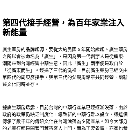
第四代接手經營，為百年家業注入
新能量
廣生藥房的品牌起源，要從大約民國 6 年開始說起。廣生藥房
之所以會被命名為「廣生」，是因為第一代創辦人是從廣東·
潮陽來到台灣經營中藥生意，因此「廣生」兩字便是取自於
「從廣東而生」。經過了三代的洗禮，目前廣生藥房已經交由
第四代的周東彥接手，與第三代的父親周銘章共同經營，讓新
舊文化同時並存。
據廣生藥房透露，目前台灣的中藥行產業已經逐漸沒落，由於
政府的政策仍缺乏制度化，導致新的中藥行難以設立，讓這個
傳承了數千年的傳統文化在台灣淪落為夕陽產業。如今大部分
的老藥行都是開著門等待客人上門，而為了要省電，商家也發