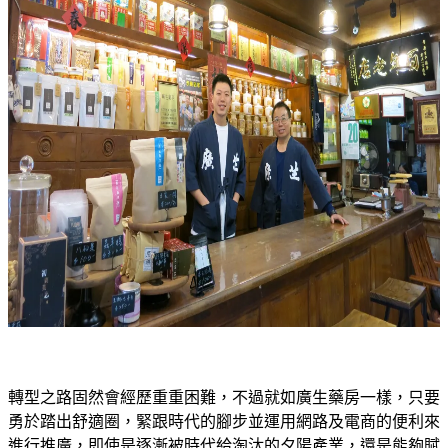
轉型之路固然會經歷重重困難，不過就如廣生藥房一樣，只要
勇於踏出舒適圈，緊跟時代的腳步並運用網路及電商的便利來
進行推廣，即使是逐漸被時代給淘汰的夕陽產業，還是能夠賦