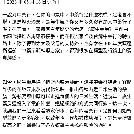
｜2023 年 05 月 18 日更新｜
一說到中藥行，在你的印象中，中藥行是什麼模樣？是老舊不
堪，還是燈火漆黑，毫無生氣？你又有多久沒有踏入中藥行了
呢？在宜蘭，一家擁有百年歷史的老店-《廣生藥房》目前由
第四代接班人周東彥接手，而在振興家業及台灣中藥行的轉型
路上，除了得到太太及父母的支持外，也有幸在 106 年度獲選
衛福部「中藥示範輔導店家」，得到很多在轉型及行銷上的寶
貴經驗。
如今，廣生藥房除了把店內裝潢翻新，還將中藥材結合了宜蘭
許多的在地元素及現代化包裝，推出各種貼近日常生活的藥
膳，勢必要讓中藥可以走進每個人的日常生活。近幾年，廣生
藥房還投入了電商陣營，透過網路的方式共同行銷。這一次，
就讓我們一起來看看這家傳承了百年的老藥行，是如何開始轉
型並開拓更多客源，以致年輕一代都被成功吸引，銷售量持續
提高之餘，還獲得了各界媒體主動邀約報導的過程。