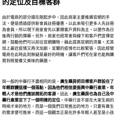
的定位及目標客群
由於電商的部分還在剛起步中，因此商家主要推廣官網的手
法，便是透過提供新會員註冊優惠，以此來吸引更多人先註冊
為會員。所以現下商家會先以累積客戶資料為主，以便作為日
後再行銷的彈藥。另外，商家也經常會與線下和客戶們宣傳官
網，鼓勵他們可以前往官網購物，藉此提高官網的流量。尤其
加上最近疫情又再次加劇，宜蘭的疫情也比較緊張，因此經營
電商在此時此刻無疑是最好的時機，讓客戶們宅在家也能夠購
買到既營養又美味的藥膳。
與一般的中藥行不盡相同的是，
廣生藥房把目標客戶群設在了
年輕群體這樣一個落點，因為他們相信要振興中藥行產業，年
輕人才是他們應該開拓的客源
。因此，
廣生藥房也為自己及中
藥行產業定下了一個明確的定位
，中藥行並不是在大家生病的
時候才來的地方，而是一個我們日常進出的地方，只要有養生
的需求便可進來。而這一個觀念正是在許多年輕人甚至是小孩