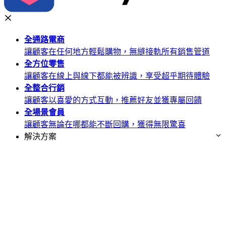
全通路
電商
讓顧客在任何地方輕鬆購物，無縫接軌所有銷售管道
全方位
零售
讓顧客在線上與線下都能被辨識，享受超乎期待體驗
全整合
行銷
讓顧客以喜愛的方式互動，推薦好友並獲專屬回饋
全場景
會員
讓顧客無論在哪都能不斷回購，獲得無限驚喜
解決方案