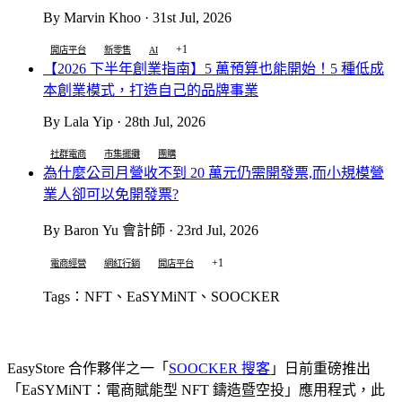
By Marvin Khoo · 31st Jul, 2026
+1
開店平台
新零售
AI
【2026 下半年創業指南】5 萬預算也能開始！5 種低成
本創業模式，打造自己的品牌事業
By Lala Yip · 28th Jul, 2026
社群電商
市集擺攤
團購
為什麼公司月營收不到 20 萬元仍需開發票,而小規模營
業人卻可以免開發票?
By Baron Yu 會計師 · 23rd Jul, 2026
+1
電商經營
網紅行銷
開店平台
Tags：NFT、EaSYMiNT、SOOCKER
EasyStore 合作夥伴之一「
SOOCKER 搜客
」日前重磅推出
「EaSYMiNT：電商賦能型 NFT 鑄造暨空投」應用程式，此