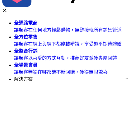
全通路
電商
讓顧客在任何地方輕鬆購物，無縫接軌所有銷售管道
全方位
零售
讓顧客在線上與線下都能被辨識，享受超乎期待體驗
全整合
行銷
讓顧客以喜愛的方式互動，推薦好友並獲專屬回饋
全場景
會員
讓顧客無論在哪都能不斷回購，獲得無限驚喜
解決方案