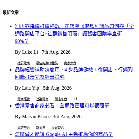
最新文章
別再靠降價打價格戰！花店與《浪島》飾品如何靠「全
通路開店平台+社群銷售閉環」讓舊客回購率直衝
90%？
By Luke Li · 7th Aug, 2026
社群電商
最佳的購物體驗
商家案例
品牌經營補助怎麼用？4 步品牌健檢，從開店、行銷到
回購打造完整經營策略
By Lala Yip · 5th Aug, 2026
+1
電商經營
社群電商
開店平台
香港零售商家必看：全通路管理可以很簡單
By Marvin Khoo · 3rd Aug, 2026
開店平台
新零售
虛實整合
怎麼做才能讓 Google AI 主動推薦你的商品？