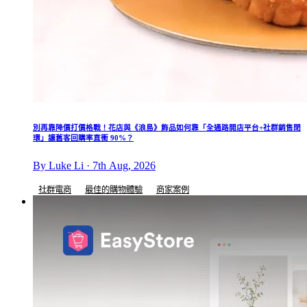
別再靠降價打價格戰！花店與《浪島》飾品如何靠「全通路開店平台+社群銷售閉
環」讓舊客回購率直衝 90%？
By Luke Li · 7th Aug, 2026
社群電商
最佳的購物體驗
商家案例