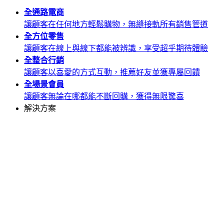
全通路
電商
讓顧客在任何地方輕鬆購物，無縫接軌所有銷售管道
全方位
零售
讓顧客在線上與線下都能被辨識，享受超乎期待體驗
全整合
行銷
讓顧客以喜愛的方式互動，推薦好友並獲專屬回饋
全場景
會員
讓顧客無論在哪都能不斷回購，獲得無限驚喜
解決方案