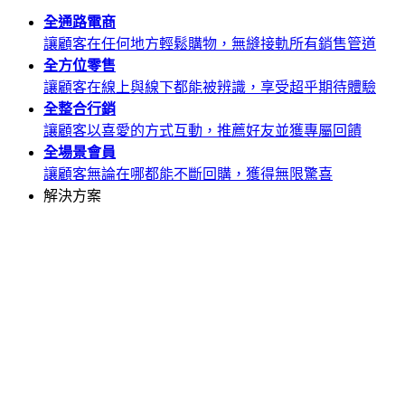
全通路
電商
讓顧客在任何地方輕鬆購物，無縫接軌所有銷售管道
全方位
零售
讓顧客在線上與線下都能被辨識，享受超乎期待體驗
全整合
行銷
讓顧客以喜愛的方式互動，推薦好友並獲專屬回饋
全場景
會員
讓顧客無論在哪都能不斷回購，獲得無限驚喜
解決方案