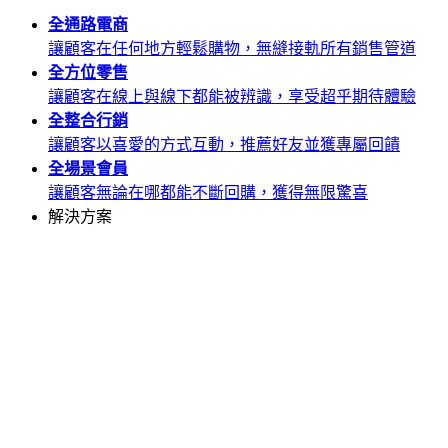
全通路
電商
讓顧客在任何地方輕鬆購物，無縫接軌所有銷售管道
全方位
零售
讓顧客在線上與線下都能被辨識，享受超乎期待體驗
全整合
行銷
讓顧客以喜愛的方式互動，推薦好友並獲專屬回饋
全場景
會員
讓顧客無論在哪都能不斷回購，獲得無限驚喜
解決方案