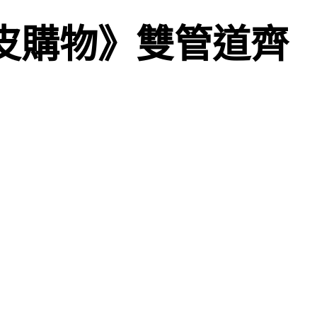
皮購物》雙管道齊
）