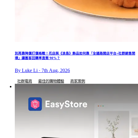
別再靠降價打價格戰！花店與《浪島》飾品如何靠「全通路開店平台+社群銷售閉
環」讓舊客回購率直衝 90%？
By Luke Li · 7th Aug, 2026
社群電商
最佳的購物體驗
商家案例