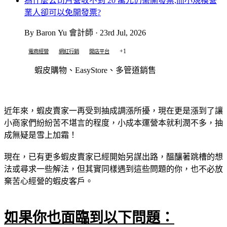
為什麼公司月營收不到 20 萬元仍需開發票,而小規模營
業人卻可以免開發票?
By Baron Yu 會計師 · 23rd Jul, 2026
+1
電商經營
網紅行銷
開店平台
蝦皮購物、EasyStore、多管道銷售
近年來，蝦皮賣家一再受到抽成調漲所擾，現在更是漲到了讓
小商家們紛紛苦不堪言的程度，小成本運營本就利潤不多，抽
成無疑是雪上加霜！
現在，已有更多蝦皮賣家已經開始另謀出路，醞釀著跳槽的想
法或尋求一些解法，但其實同樣遇到這些問題的你，也不必放
棄苦心經營的蝦皮客戶。
如果你也面臨到以下問題：