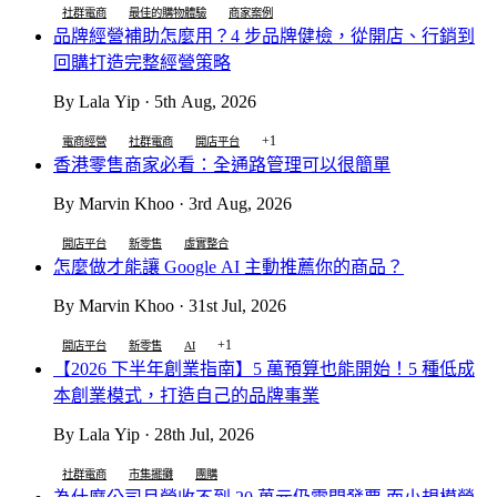
社群電商
最佳的購物體驗
商家案例
品牌經營補助怎麼用？4 步品牌健檢，從開店、行銷到
回購打造完整經營策略
By Lala Yip · 5th Aug, 2026
+1
電商經營
社群電商
開店平台
香港零售商家必看：全通路管理可以很簡單
By Marvin Khoo · 3rd Aug, 2026
開店平台
新零售
虛實整合
怎麼做才能讓 Google AI 主動推薦你的商品？
By Marvin Khoo · 31st Jul, 2026
+1
開店平台
新零售
AI
【2026 下半年創業指南】5 萬預算也能開始！5 種低成
本創業模式，打造自己的品牌事業
By Lala Yip · 28th Jul, 2026
社群電商
市集擺攤
團購