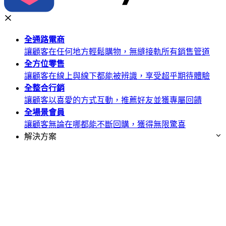
全通路
電商
讓顧客在任何地方輕鬆購物，無縫接軌所有銷售管道
全方位
零售
讓顧客在線上與線下都能被辨識，享受超乎期待體驗
全整合
行銷
讓顧客以喜愛的方式互動，推薦好友並獲專屬回饋
全場景
會員
讓顧客無論在哪都能不斷回購，獲得無限驚喜
解決方案