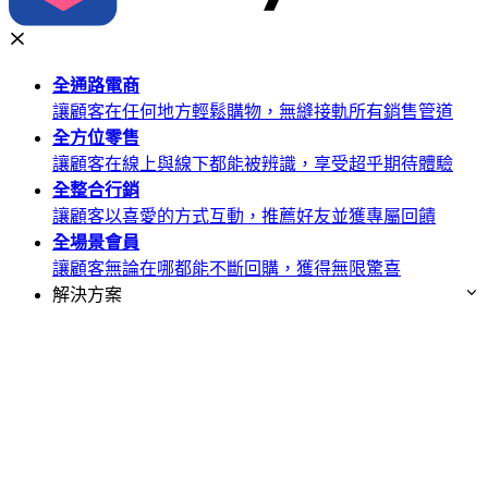
全通路
電商
讓顧客在任何地方輕鬆購物，無縫接軌所有銷售管道
全方位
零售
讓顧客在線上與線下都能被辨識，享受超乎期待體驗
全整合
行銷
讓顧客以喜愛的方式互動，推薦好友並獲專屬回饋
全場景
會員
讓顧客無論在哪都能不斷回購，獲得無限驚喜
解決方案