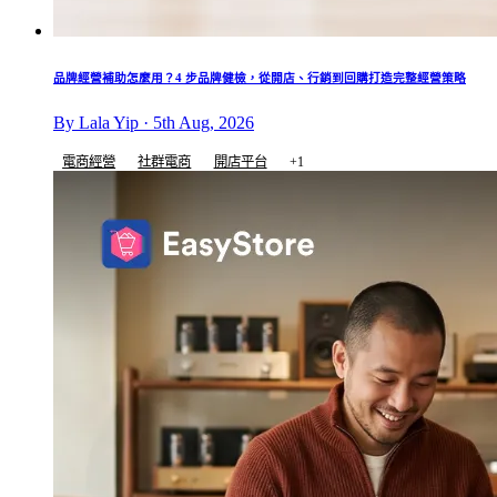
品牌經營補助怎麼用？4 步品牌健檢，從開店、行銷到回購打造完整經營策略
By Lala Yip · 5th Aug, 2026
電商經營
社群電商
開店平台
+1