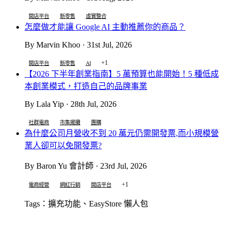
開店平台
新零售
虛實整合
怎麼做才能讓 Google AI 主動推薦你的商品？
By Marvin Khoo · 31st Jul, 2026
+1
開店平台
新零售
AI
【2026 下半年創業指南】5 萬預算也能開始！5 種低成
本創業模式，打造自己的品牌事業
By Lala Yip · 28th Jul, 2026
社群電商
市集擺攤
團購
為什麼公司月營收不到 20 萬元仍需開發票,而小規模營
業人卻可以免開發票?
By Baron Yu 會計師 · 23rd Jul, 2026
+1
電商經營
網紅行銷
開店平台
Tags：擴充功能、EasyStore 懶人包