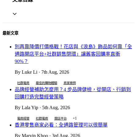
最新文章
別再靠降價打價格戰！花店與《浪島》飾品如何靠「全
通路開店平台+社群銷售閉環」讓舊客回購率直衝
90%？
By Luke Li · 7th Aug, 2026
社群電商
最佳的購物體驗
商家案例
品牌經營補助怎麼用？4 步品牌健檢，從開店、行銷到
回購打造完整經營策略
By Lala Yip · 5th Aug, 2026
+1
電商經營
社群電商
開店平台
香港零售商家必看：全通路管理可以很簡單
By Marvin Khoo · 3rd Aug, 2026