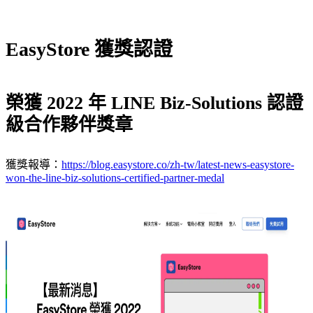
EasyStore 獲獎認證
榮獲 2022 年 LINE Biz-Solutions 認證
級合作夥伴獎章
獲獎報導：
https://blog.easystore.co/zh-tw/latest-news-easystore-
won-the-line-biz-solutions-certified-partner-medal