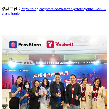
活動回顧：
https://blog.easystore.co/zh-tw/easystore-youbeli-2023-
cross-border