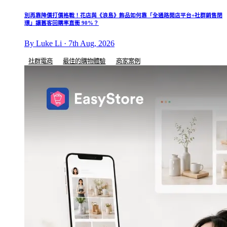
別再靠降價打價格戰！花店與《浪島》飾品如何靠「全通路開店平台+社群銷售閉
環」讓舊客回購率直衝 90%？
By Luke Li · 7th Aug, 2026
社群電商
最佳的購物體驗
商家案例