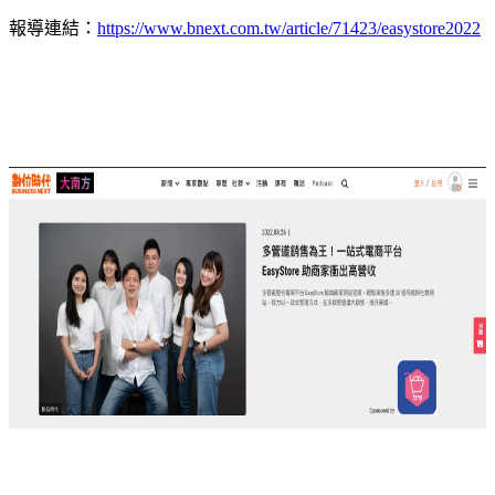
報導連結：
https://www.bnext.com.tw/article/71423/easystore2022