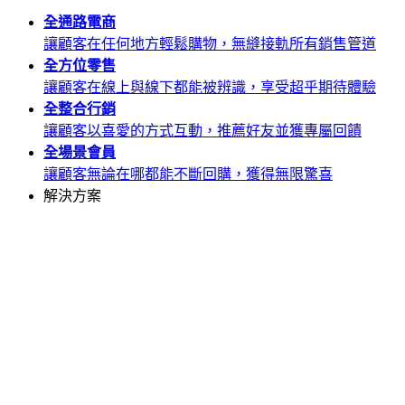
全通路
電商
讓顧客在任何地方輕鬆購物，無縫接軌所有銷售管道
全方位
零售
讓顧客在線上與線下都能被辨識，享受超乎期待體驗
全整合
行銷
讓顧客以喜愛的方式互動，推薦好友並獲專屬回饋
全場景
會員
讓顧客無論在哪都能不斷回購，獲得無限驚喜
解決方案