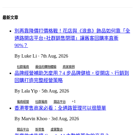
最新文章
別再靠降價打價格戰！花店與《浪島》飾品如何靠「全
通路開店平台+社群銷售閉環」讓舊客回購率直衝
90%？
By Luke Li · 7th Aug, 2026
社群電商
最佳的購物體驗
商家案例
品牌經營補助怎麼用？4 步品牌健檢，從開店、行銷到
回購打造完整經營策略
By Lala Yip · 5th Aug, 2026
+1
電商經營
社群電商
開店平台
香港零售商家必看：全通路管理可以很簡單
By Marvin Khoo · 3rd Aug, 2026
開店平台
新零售
虛實整合