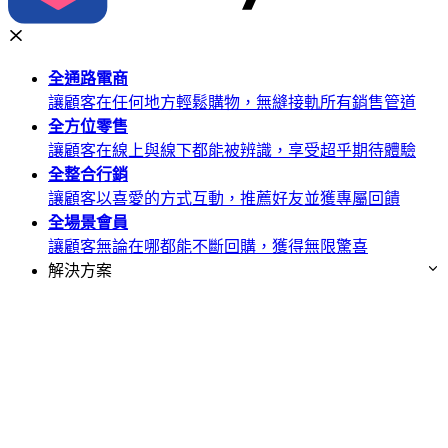
全通路
電商
讓顧客在任何地方輕鬆購物，無縫接軌所有銷售管道
全方位
零售
讓顧客在線上與線下都能被辨識，享受超乎期待體驗
全整合
行銷
讓顧客以喜愛的方式互動，推薦好友並獲專屬回饋
全場景
會員
讓顧客無論在哪都能不斷回購，獲得無限驚喜
解決方案