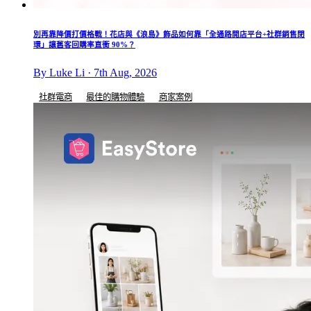
別再靠降價打價格戰！花店與《浪島》飾品如何靠「全通路開店平台+社群銷售閉
環」讓舊客回購率直衝 90%？
By Luke Li · 7th Aug, 2026
社群電商
最佳的購物體驗
商家案例