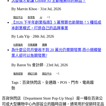
怎麼做才能讓 Google AI 主動推薦你的商品？
By Marvin Khoo · 31st Jul, 2026
+1
開店平台
新零售
AI
【2026 下半年創業指南】5 萬預算也能開始！5 種低成
本創業模式，打造自己的品牌事業
By Lala Yip · 28th Jul, 2026
社群電商
市集擺攤
團購
為什麼公司月營收不到 20 萬元仍需開發票,而小規模營
業人卻可以免開發票?
By Baron Yu 會計師 · 23rd Jul, 2026
+1
電商經營
網紅行銷
開店平台
Tags：百貨快閃店、全通路、POS、門市、電商趨
勢
百貨快閃店（Department Store Pop-Up Shop）是一種在百貨公
司或大型購物中心內部設立的臨時店鋪，通常用於促銷特定品