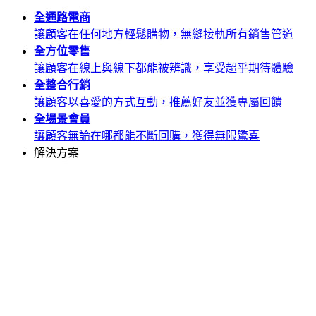
全通路
電商
讓顧客在任何地方輕鬆購物，無縫接軌所有銷售管道
全方位
零售
讓顧客在線上與線下都能被辨識，享受超乎期待體驗
全整合
行銷
讓顧客以喜愛的方式互動，推薦好友並獲專屬回饋
全場景
會員
讓顧客無論在哪都能不斷回購，獲得無限驚喜
解決方案