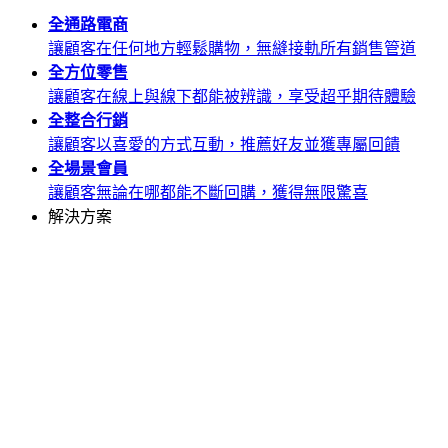
全通路
電商
讓顧客在任何地方輕鬆購物，無縫接軌所有銷售管道
全方位
零售
讓顧客在線上與線下都能被辨識，享受超乎期待體驗
全整合
行銷
讓顧客以喜愛的方式互動，推薦好友並獲專屬回饋
全場景
會員
讓顧客無論在哪都能不斷回購，獲得無限驚喜
解決方案