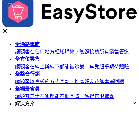
全通路
電商
讓顧客在任何地方輕鬆購物，無縫接軌所有銷售管道
全方位
零售
讓顧客在線上與線下都能被辨識，享受超乎期待體驗
全整合
行銷
讓顧客以喜愛的方式互動，推薦好友並獲專屬回饋
全場景
會員
讓顧客無論在哪都能不斷回購，獲得無限驚喜
解決方案