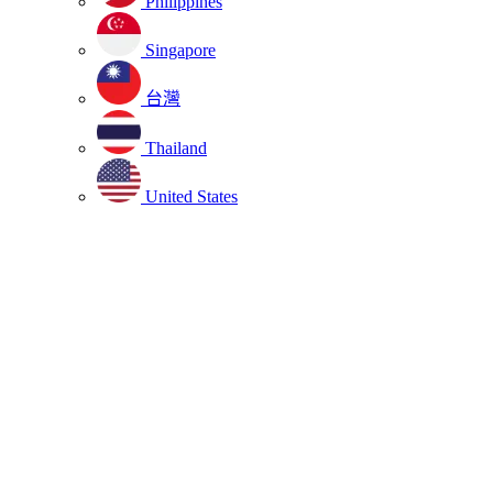
Philippines
Singapore
台灣
Thailand
United States