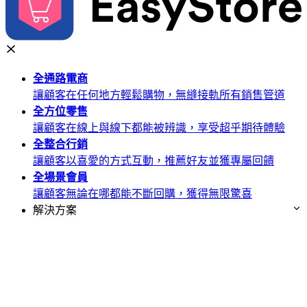
全通路
電商
讓顧客在任何地方輕鬆購物，無縫接軌所有銷售管道
全方位
零售
讓顧客在線上與線下都能被辨識，享受超乎期待體驗
全整合
行銷
讓顧客以喜愛的方式互動，推薦好友並獲專屬回饋
全場景
會員
讓顧客無論在哪都能不斷回購，獲得無限驚喜
解決方案