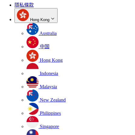
隱私條款
Hong Kong
Australia
中国
Hong Kong
Indonesia
Malaysia
New Zealand
Philippines
Singapore