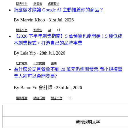
開店平台
新零售
虛實整合
怎麼做才能讓 Google AI 主動推薦你的商品？
By Marvin Khoo · 31st Jul, 2026
+1
開店平台
新零售
AI
【2026 下半年創業指南】5 萬預算也能開始！5 種低成
本創業模式，打造自己的品牌事業
By Lala Yip · 28th Jul, 2026
社群電商
市集擺攤
團購
為什麼公司月營收不到 20 萬元仍需開發票,而小規模營
業人卻可以免開發票?
By Baron Yu 會計師 · 23rd Jul, 2026
+1
電商經營
網紅行銷
開店平台
新增說明文字