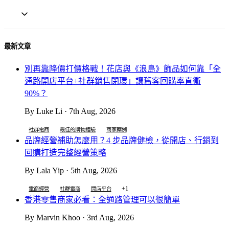
最新文章
別再靠降價打價格戰！花店與《浪島》飾品如何靠「全
通路開店平台+社群銷售閉環」讓舊客回購率直衝
90%？
By Luke Li · 7th Aug, 2026
社群電商
最佳的購物體驗
商家案例
品牌經營補助怎麼用？4 步品牌健檢，從開店、行銷到
回購打造完整經營策略
By Lala Yip · 5th Aug, 2026
+1
電商經營
社群電商
開店平台
香港零售商家必看：全通路管理可以很簡單
By Marvin Khoo · 3rd Aug, 2026