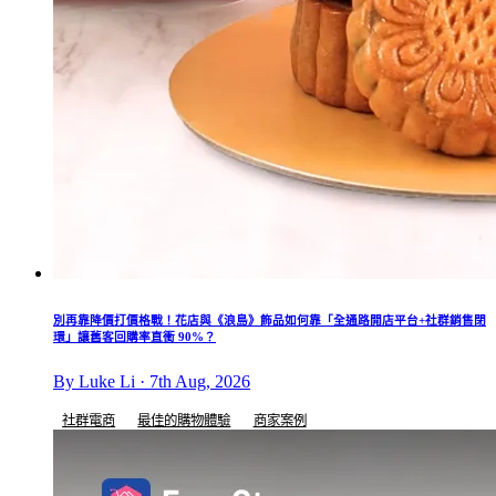
別再靠降價打價格戰！花店與《浪島》飾品如何靠「全通路開店平台+社群銷售閉
環」讓舊客回購率直衝 90%？
By Luke Li · 7th Aug, 2026
社群電商
最佳的購物體驗
商家案例