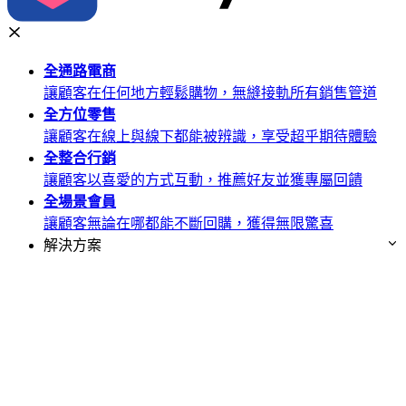
全通路
電商
讓顧客在任何地方輕鬆購物，無縫接軌所有銷售管道
全方位
零售
讓顧客在線上與線下都能被辨識，享受超乎期待體驗
全整合
行銷
讓顧客以喜愛的方式互動，推薦好友並獲專屬回饋
全場景
會員
讓顧客無論在哪都能不斷回購，獲得無限驚喜
解決方案