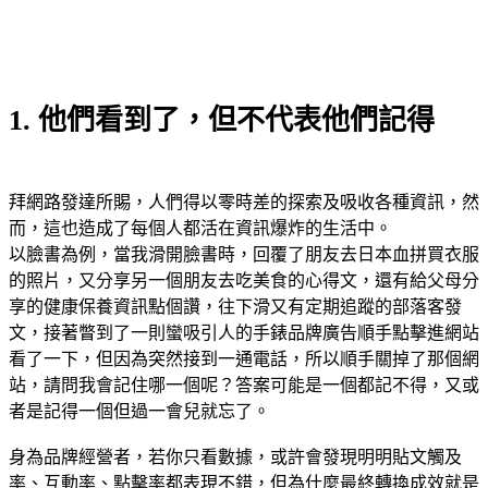
1. 他們看到了，但不代表他們記得
拜網路發達所賜，人們得以零時差的探索及吸收各種資訊，然
而，這也造成了每個人都活在資訊爆炸的生活中。
以臉書為例，當我滑開臉書時，回覆了朋友去日本血拼買衣服
的照片，又分享另一個朋友去吃美食的心得文，還有給父母分
享的健康保養資訊點個讚，往下滑又有定期追蹤的部落客發
文，接著瞥到了一則蠻吸引人的手錶品牌廣告順手點擊進網站
看了一下，但因為突然接到一通電話，所以順手關掉了那個網
站，請問我會記住哪一個呢？答案可能是一個都記不得，又或
者是記得一個但過一會兒就忘了。
身為品牌經營者，若你只看數據，或許會發現明明貼文觸及
率、互動率、點擊率都表現不錯，但為什麼最終轉換成效就是