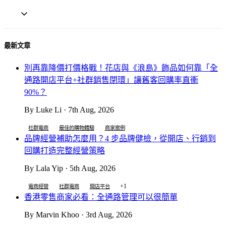
最新文章
別再靠降價打價格戰！花店與《浪島》飾品如何靠「全
通路開店平台+社群銷售閉環」讓舊客回購率直衝
90%？
By Luke Li · 7th Aug, 2026
社群電商
最佳的購物體驗
商家案例
品牌經營補助怎麼用？4 步品牌健檢，從開店、行銷到
回購打造完整經營策略
By Lala Yip · 5th Aug, 2026
+1
電商經營
社群電商
開店平台
香港零售商家必看：全通路管理可以很簡單
By Marvin Khoo · 3rd Aug, 2026