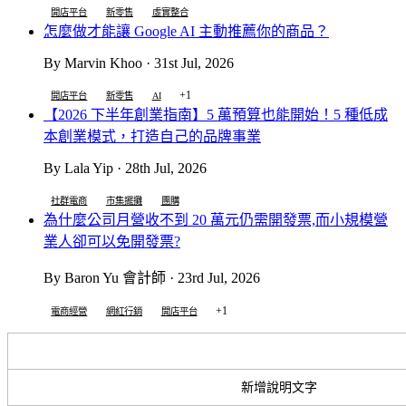
開店平台
新零售
虛實整合
怎麼做才能讓 Google AI 主動推薦你的商品？
By Marvin Khoo · 31st Jul, 2026
+1
開店平台
新零售
AI
【2026 下半年創業指南】5 萬預算也能開始！5 種低成
本創業模式，打造自己的品牌事業
By Lala Yip · 28th Jul, 2026
社群電商
市集擺攤
團購
為什麼公司月營收不到 20 萬元仍需開發票,而小規模營
業人卻可以免開發票?
By Baron Yu 會計師 · 23rd Jul, 2026
+1
電商經營
網紅行銷
開店平台
新增說明文字