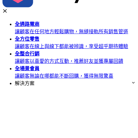
全通路
電商
讓顧客在任何地方輕鬆購物，無縫接軌所有銷售管道
全方位
零售
讓顧客在線上與線下都能被辨識，享受超乎期待體驗
全整合
行銷
讓顧客以喜愛的方式互動，推薦好友並獲專屬回饋
全場景
會員
讓顧客無論在哪都能不斷回購，獲得無限驚喜
解決方案