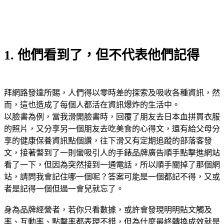
1. 他們看到了，但不代表他們記得
拜網路發達所賜，人們得以零時差的探索及吸收各種資訊，然
而，這也造成了每個人都活在資訊爆炸的生活中。
以臉書為例，當我滑開臉書時，回覆了朋友去日本血拼買衣服
的照片，又分享另一個朋友去吃美食的心得文，還有給父母分
享的健康保養資訊點個讚，往下滑又有定期追蹤的部落客發
文，接著瞥到了一則蠻吸引人的手錶品牌廣告順手點擊進網站
看了一下，但因為突然接到一通電話，所以順手關掉了那個網
站，請問我會記住哪一個呢？答案可能是一個都記不得，又或
者是記得一個但過一會兒就忘了。
身為品牌經營者，若你只看數據，或許會發現明明貼文觸及
率、互動率、點擊率都表現不錯，但為什麼最終轉換成效就是