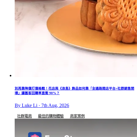
別再靠降價打價格戰！花店與《浪島》飾品如何靠「全通路開店平台+社群銷售閉
環」讓舊客回購率直衝 90%？
By Luke Li · 7th Aug, 2026
社群電商
最佳的購物體驗
商家案例