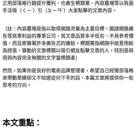
正用部落格行銷提升獲利，也產生標題黨、內容農場等以負面
手法吸（ㄑㄧ ）引（ㄆㄧㄢˋ）大家點擊的文章內容。
（註：內容農場是指以取得網路流量為主要目標，圖謀網路廣
告等商業利益的專業公司，其文章品質多半低劣、不具參考價
值，而且摻雜著許多廣告式的連結。標題黨指網路中故意用較
為誇張、聳動的文章標題以吸引網友點擊文章的人，特別是與
用與內容完全無關的文字當標題者）
然而，如果你是良好的電商品牌管理者，希望自己經營部落格
來帶動業績卻又不知道從何下手的話，本篇文章將提供你一些
思考的方向。
本文重點：