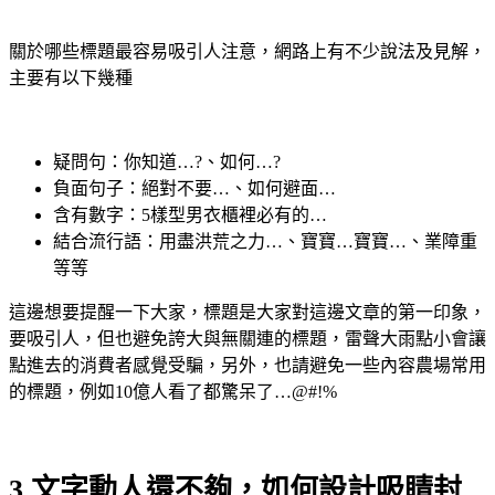
關於哪些標題最容易吸引人注意，網路上有不少說法及見解，
主要有以下幾種
疑問句：你知道…?、如何…?
負面句子：絕對不要…、如何避面…
含有數字：5樣型男衣櫃裡必有的…
結合流行語：用盡洪荒之力…、寶寶…寶寶…、業障重
等等
這邊想要提醒一下大家，標題是大家對這邊文章的第一印象，
要吸引人，但也避免誇大與無關連的標題，雷聲大雨點小會讓
點進去的消費者感覺受騙，另外，也請避免一些內容農場常用
的標題，例如10億人看了都驚呆了…@#!%
3.文字動人還不夠，如何設計吸睛封