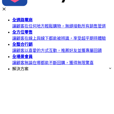
全通路
電商
讓顧客在任何地方輕鬆購物，無縫接軌所有銷售管道
全方位
零售
讓顧客在線上與線下都能被辨識，享受超乎期待體驗
全整合
行銷
讓顧客以喜愛的方式互動，推薦好友並獲專屬回饋
全場景
會員
讓顧客無論在哪都能不斷回購，獲得無限驚喜
解決方案