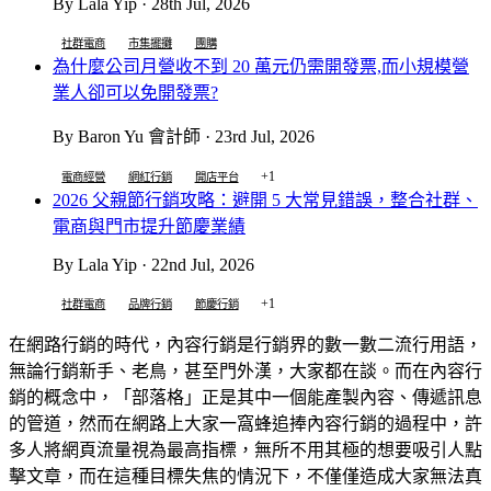
By Lala Yip · 28th Jul, 2026
社群電商
市集擺攤
團購
為什麼公司月營收不到 20 萬元仍需開發票,而小規模營
業人卻可以免開發票?
By Baron Yu 會計師 · 23rd Jul, 2026
+1
電商經營
網紅行銷
開店平台
2026 父親節行銷攻略：避開 5 大常見錯誤，整合社群、
電商與門市提升節慶業績
By Lala Yip · 22nd Jul, 2026
+1
社群電商
品牌行銷
節慶行銷
在網路行銷的時代，內容行銷是行銷界的數一數二流行用語，
無論行銷新手、老鳥，甚至門外漢，大家都在談。而在內容行
銷的概念中，「部落格」正是其中一個能產製內容、傳遞訊息
的管道，然而在網路上大家一窩蜂追捧內容行銷的過程中，許
多人將網頁流量視為最高指標，無所不用其極的想要吸引人點
擊文章，而在這種目標失焦的情況下，不僅僅造成大家無法真