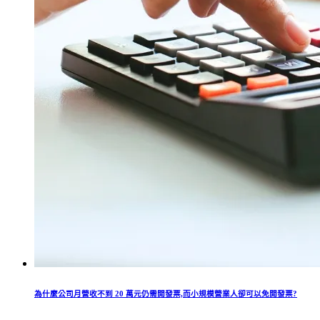
為什麼公司月營收不到 20 萬元仍需開發票,而小規模營業人卻可以免開發票?