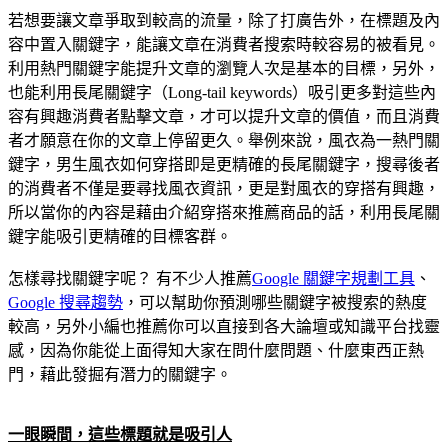
若想要讓文章爭取到較高的流量，除了打廣告外，在標題及內
容中置入關鍵字，能讓文章在消費者搜索時較容易的被看見。
利用熱門關鍵字能提升文章的瀏覽人次是基本的目標，另外，
也能利用長尾關鍵字（Long-tail keywords）吸引更多對這些內
容有興趣消費者點擊文章，才可以提升文章的價值，而且消費
者才願意在你的文章上停留更久。舉例來說，風衣為一熱門關
鍵字，男生風衣如何穿搭即是更精確的長尾關鍵字，搜尋後者
的消費者不僅是要尋找風衣資訊，更是對風衣的穿搭有興趣，
所以當你的內容是藉由介紹穿搭來推薦商品的話，利用長尾關
鍵字能吸引更精確的目標客群。
怎樣尋找關鍵字呢？ 有不少人推薦
Google 關鍵字規劃工具
、
Google 搜尋趨勢
，可以幫助你預測哪些關鍵字被搜索的熱度
較高，另外小編也推薦你可以直接到各大論壇或知識平台找靈
感，因為你能從上面得知大家在問什麼問題、什麼東西正熱
門，藉此發掘有潛力的關鍵字。
一眼瞬間，這些標題就是吸引人