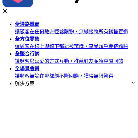
全通路
電商
讓顧客在任何地方輕鬆購物，無縫接軌所有銷售管道
全方位
零售
讓顧客在線上與線下都能被辨識，享受超乎期待體驗
全整合
行銷
讓顧客以喜愛的方式互動，推薦好友並獲專屬回饋
全場景
會員
讓顧客無論在哪都能不斷回購，獲得無限驚喜
解決方案