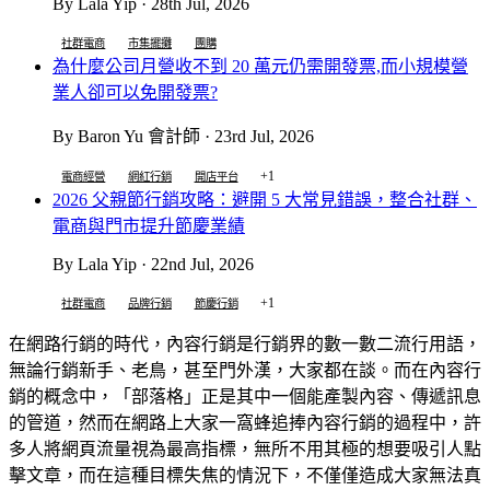
By Lala Yip · 28th Jul, 2026
社群電商
市集擺攤
團購
為什麼公司月營收不到 20 萬元仍需開發票,而小規模營
業人卻可以免開發票?
By Baron Yu 會計師 · 23rd Jul, 2026
+1
電商經營
網紅行銷
開店平台
2026 父親節行銷攻略：避開 5 大常見錯誤，整合社群、
電商與門市提升節慶業績
By Lala Yip · 22nd Jul, 2026
+1
社群電商
品牌行銷
節慶行銷
在網路行銷的時代，內容行銷是行銷界的數一數二流行用語，
無論行銷新手、老鳥，甚至門外漢，大家都在談。而在內容行
銷的概念中，「部落格」正是其中一個能產製內容、傳遞訊息
的管道，然而在網路上大家一窩蜂追捧內容行銷的過程中，許
多人將網頁流量視為最高指標，無所不用其極的想要吸引人點
擊文章，而在這種目標失焦的情況下，不僅僅造成大家無法真