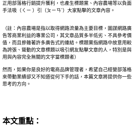
正用部落格行銷提升獲利，也產生標題黨、內容農場等以負面
手法吸（ㄑㄧ ）引（ㄆㄧㄢˋ）大家點擊的文章內容。
（註：內容農場是指以取得網路流量為主要目標，圖謀網路廣
告等商業利益的專業公司，其文章品質多半低劣、不具參考價
值，而且摻雜著許多廣告式的連結。標題黨指網路中故意用較
為誇張、聳動的文章標題以吸引網友點擊文章的人，特別是與
用與內容完全無關的文字當標題者）
然而，如果你是良好的電商品牌管理者，希望自己經營部落格
來帶動業績卻又不知道從何下手的話，本篇文章將提供你一些
思考的方向。
本文重點：