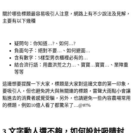
關於哪些標題最容易吸引人注意，網路上有不少說法及見解，
主要有以下幾種
疑問句：你知道…?、如何…?
負面句子：絕對不要…、如何避面…
含有數字：5樣型男衣櫃裡必有的…
結合流行語：用盡洪荒之力…、寶寶…寶寶…、業障重
等等
這邊想要提醒一下大家，標題是大家對這邊文章的第一印象，
要吸引人，但也避免誇大與無關連的標題，雷聲大雨點小會讓
點進去的消費者感覺受騙，另外，也請避免一些內容農場常用
的標題，例如10億人看了都驚呆了…@#!%
3.文字動人還不夠，如何設計吸睛封