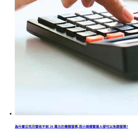
為什麼公司月營收不到 20 萬元仍需開發票,而小規模營業人卻可以免開發票?