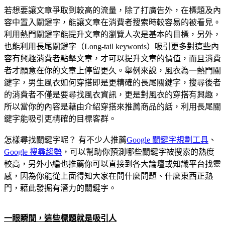
若想要讓文章爭取到較高的流量，除了打廣告外，在標題及內
容中置入關鍵字，能讓文章在消費者搜索時較容易的被看見。
利用熱門關鍵字能提升文章的瀏覽人次是基本的目標，另外，
也能利用長尾關鍵字（Long-tail keywords）吸引更多對這些內
容有興趣消費者點擊文章，才可以提升文章的價值，而且消費
者才願意在你的文章上停留更久。舉例來說，風衣為一熱門關
鍵字，男生風衣如何穿搭即是更精確的長尾關鍵字，搜尋後者
的消費者不僅是要尋找風衣資訊，更是對風衣的穿搭有興趣，
所以當你的內容是藉由介紹穿搭來推薦商品的話，利用長尾關
鍵字能吸引更精確的目標客群。
怎樣尋找關鍵字呢？ 有不少人推薦
Google 關鍵字規劃工具
、
Google 搜尋趨勢
，可以幫助你預測哪些關鍵字被搜索的熱度
較高，另外小編也推薦你可以直接到各大論壇或知識平台找靈
感，因為你能從上面得知大家在問什麼問題、什麼東西正熱
門，藉此發掘有潛力的關鍵字。
一眼瞬間，這些標題就是吸引人